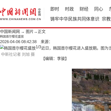
即时
时政
财经
同心
铸牢中华民族共同体意识
宗教
中国新闻网
→
图片
→正文
韩国首尔樱花盛放
2026-04-06 08:42:38 来源：
1
/
3
近日，韩国首尔樱花进入盛放期。图为当
中新社记者 刘旭 摄
【编辑：李骏】