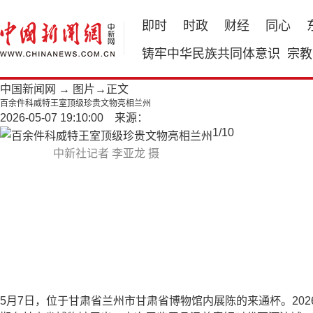
即时
时政
财经
同心
铸牢中华民族共同体意识
宗教
中国新闻网
→
图片
→正文
百余件科威特王室顶级珍贵文物亮相兰州
2026-05-07 19:10:00 来源：
1
/
10
中新社记者 李亚龙 摄
5月7日，位于甘肃省兰州市甘肃省博物馆内展陈的来通杯。20