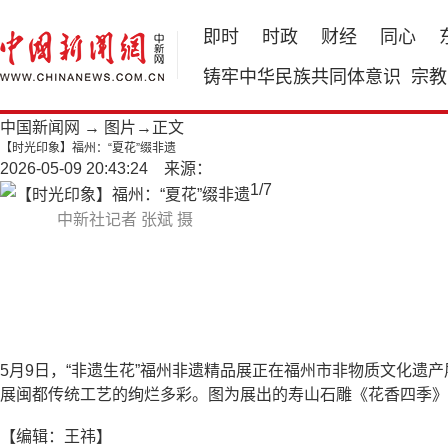
即时
时政
财经
同心
铸牢中华民族共同体意识
宗教
中国新闻网
→
图片
→正文
【时光印象】福州：“夏花”缀非遗
2026-05-09 20:43:24 来源：
1
/
7
中新社记者 张斌 摄
5月9日，“非遗生花”福州非遗精品展正在福州市非物质文化遗
展闽都传统工艺的绚烂多彩。图为展出的寿山石雕《花香四季》
【编辑：王祎】