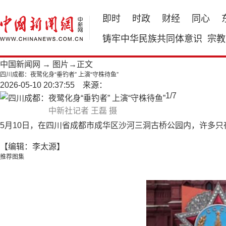
即时
时政
财经
同心
铸牢中华民族共同体意识
宗教
中国新闻网
→
图片
→正文
四川成都：夜鹭化身“垂钓者” 上演“守株待鱼”
2026-05-10 20:37:55 来源：
1
/
7
中新社记者 王磊 摄
5月10日，在四川省成都市成华区沙河三洞古桥公园内，许多只
【编辑：李太源】
推荐图集