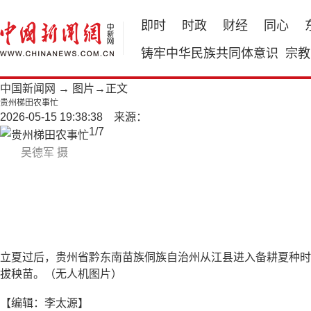
即时
时政
财经
同心
铸牢中华民族共同体意识
宗教
中国新闻网
→
图片
→正文
贵州梯田农事忙
2026-05-15 19:38:38 来源：
1
/
7
吴德军 摄
立夏过后，贵州省黔东南苗族侗族自治州从江县进入备耕夏种时
拔秧苗。（无人机图片）
【编辑：李太源】