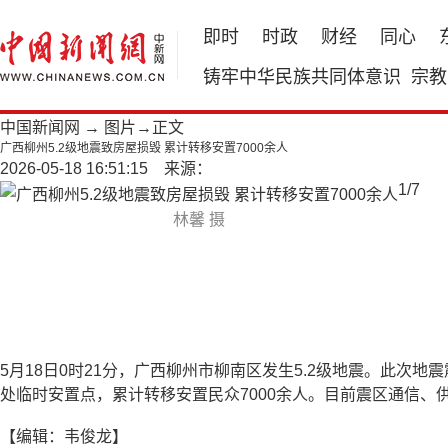
即时
时政
财经
同心
铸牢中华民族共同体意识
宗教
中国新闻网
→
图片
→正文
广西柳州5.2级地震致房屋损毁 累计转移安置7000余人
2026-05-18 16:51:15 来源：
1
/
7
林馨 摄
5月18日0时21分，广西柳州市柳南区发生5.2级地震。此
处临时安置点，累计转移安置民众7000余人。目前震区通信
【编辑：韦俊龙】