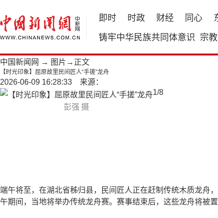
即时
时政
财经
同心
铸牢中华民族共同体意识
宗教
中国新闻网
→
图片
→正文
【时光印象】屈原故里民间匠人“手搓”龙舟
2026-06-09 16:28:33 来源：
1
/
8
彭强 摄
端午将至，在湖北省秭归县，民间匠人正在赶制传统木质龙舟，
午期间，当地将举办传统龙舟赛。赛事结束后，这些龙舟将被置