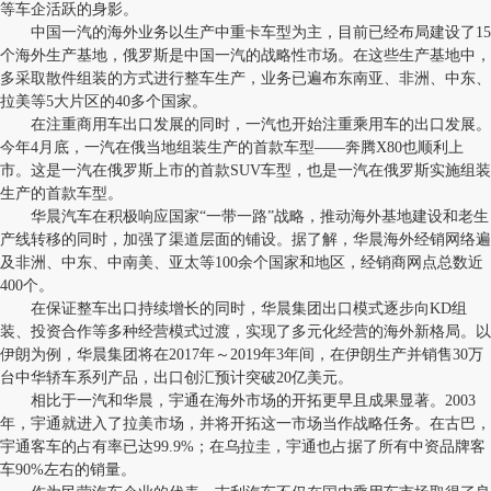
等车企活跃的身影。
中国一汽的海外业务以生产中重卡车型为主，目前已经布局建设了15
个海外生产基地，俄罗斯是中国一汽的战略性市场。在这些生产基地中，
多采取散件组装的方式进行整车生产，业务已遍布东南亚、非洲、中东、
拉美等5大片区的40多个国家。
在注重商用车出口发展的同时，一汽也开始注重乘用车的出口发展。
今年4月底，一汽在俄当地组装生产的首款车型——奔腾X80也顺利上
市。这是一汽在俄罗斯上市的首款SUV车型，也是一汽在俄罗斯实施组装
生产的首款车型。
华晨汽车在积极响应国家“一带一路”战略，推动海外基地建设和老生
产线转移的同时，加强了渠道层面的铺设。据了解，华晨海外经销网络遍
及非洲、中东、中南美、亚太等100余个国家和地区，经销商网点总数近
400个。
在保证整车出口持续增长的同时，华晨集团出口模式逐步向KD组
装、投资合作等多种经营模式过渡，实现了多元化经营的海外新格局。以
伊朗为例，华晨集团将在2017年～2019年3年间，在伊朗生产并销售30万
台中华轿车系列产品，出口创汇预计突破20亿美元。
相比于一汽和华晨，宇通在海外市场的开拓更早且成果显著。2003
年，宇通就进入了拉美市场，并将开拓这一市场当作战略任务。在古巴，
宇通客车的占有率已达99.9%；在乌拉圭，宇通也占据了所有中资品牌客
车90%左右的销量。