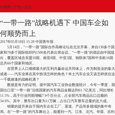
中新网
•
产经
• 正文
“一带一路”战略机遇下 中国车企如
何顺势而上
2017年05月18日 15:28 中国青年报
5月14日，“一带一路”国际合作高峰论坛在北京开幕，来自130多个国
家和70多个国际组织约1500名代表出席会议。“一带一路”的倡议由中国提
出，覆盖区域含东盟10国、南亚8国、中亚5国、独联体7国和中东欧16国
总共66个国家和地区。
在世界上人口规模最大的互利共赢命运共同体上，作为制造业的集大
成者——汽车业将在其中扮演怎样的角色？本土汽车企业又该怎样抓住这
一千载难逢的战略机遇？
数据是有力的证明。据中国汽车工业协会数据统计，今年一季度，我
国出口至“一带一路”沿线国家的汽车商品金额达到61.7亿美元，同比增长
11.5%，高于行业同期增幅7.9个百分点，占全部汽车商品出口总额的
34.6%。其中，整车出口量为11万辆，占出口汽车整车总量的近六成。
销量的提升来自于国内车企在工厂、渠道、产品等多领域的集中布
局。在“一带一路”的汽车舞台上，能看到一汽、江淮、北汽、华晨、吉利