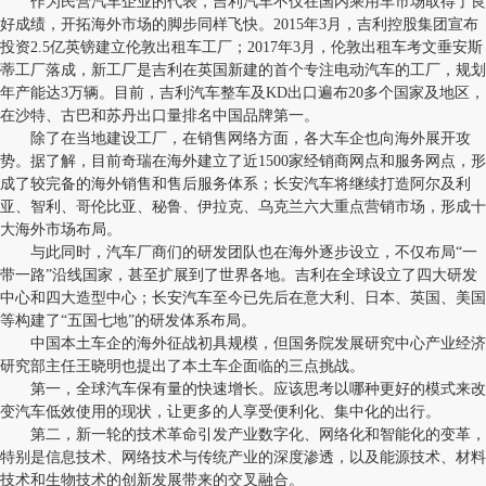
作为民营汽车企业的代表，吉利汽车不仅在国内乘用车市场取得了良
好成绩，开拓海外市场的脚步同样飞快。2015年3月，吉利控股集团宣布
投资2.5亿英镑建立伦敦出租车工厂；2017年3月，伦敦出租车考文垂安斯
蒂工厂落成，新工厂是吉利在英国新建的首个专注电动汽车的工厂，规划
年产能达3万辆。目前，吉利汽车整车及KD出口遍布20多个国家及地区，
在沙特、古巴和苏丹出口量排名中国品牌第一。
除了在当地建设工厂，在销售网络方面，各大车企也向海外展开攻
势。据了解，目前奇瑞在海外建立了近1500家经销商网点和服务网点，形
成了较完备的海外销售和售后服务体系；长安汽车将继续打造阿尔及利
亚、智利、哥伦比亚、秘鲁、伊拉克、乌克兰六大重点营销市场，形成十
大海外市场布局。
与此同时，汽车厂商们的研发团队也在海外逐步设立，不仅布局“一
带一路”沿线国家，甚至扩展到了世界各地。吉利在全球设立了四大研发
中心和四大造型中心；长安汽车至今已先后在意大利、日本、英国、美国
等构建了“五国七地”的研发体系布局。
中国本土车企的海外征战初具规模，但国务院发展研究中心产业经济
研究部主任王晓明也提出了本土车企面临的三点挑战。
第一，全球汽车保有量的快速增长。应该思考以哪种更好的模式来改
变汽车低效使用的现状，让更多的人享受便利化、集中化的出行。
第二，新一轮的技术革命引发产业数字化、网络化和智能化的变革，
特别是信息技术、网络技术与传统产业的深度渗透，以及能源技术、材料
技术和生物技术的创新发展带来的交叉融合。