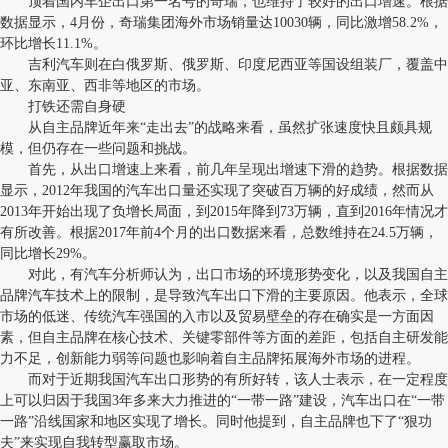
顶着国内车企出口第一名号的奇瑞，也维持了较好的出口增速。根据
数据显示，4月份，奇瑞集团海外市场销量达10030辆，同比激增58.2%，
环比增长11.1%。
吉利汽车则在白俄罗斯、俄罗斯、印度尼西亚等国设组装厂，覆盖中
亚、东南亚、西非等地区的市场。
打铁还需自身硬
从自主品牌近年来“走出去”的战略来看，虽然扩张速度快且颇具规
模，但仍存在一些问题和挑战。
首先，从出口增速上来看，前几年呈现出增速下滑的趋势。根据数据
显示，2012年我国的汽车出口量还实现了突破百万辆的好成绩，然而从
2013年开始出现了负增长局面，到2015年降到73万辆，直到2016年情况才
有所改善。根据2017年前4个月的出口数据来看，总数维持在24.5万辆，
同比增长29%。
对此，有汽车分析师认为，出口市场的环境形势变化，以及我国自主
品牌汽车技术上的限制，是导致汽车出口下滑的主要原因。他表示，全球
市场的低迷、传统汽车强国的入市以及贸易壁垒的存在确实是一方面因
素，但自主品牌在核心技术、关键零部件等方面的差距，包括自主研发能
力不足，创新能力弱等问题也影响着自主品牌拓展海外市场的进程。
而对于近期我国汽车出口形势的有所好转，该人士表示，在一定程度
上可以归因于我国3年多来大力推进的“一带一路”建设，汽车出口在“一带
一路”沿线国家和地区实现了增长。同时他提到，自主品牌也下了“狠功
夫”来实现自我转型赢取市场。