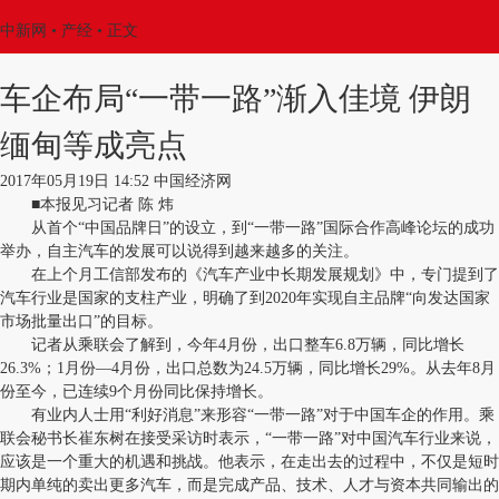
中新网
•
产经
• 正文
车企布局“一带一路”渐入佳境 伊朗
缅甸等成亮点
2017年05月19日 14:52 中国经济网
■本报见习记者 陈 炜
从首个“中国品牌日”的设立，到“一带一路”国际合作高峰论坛的成功
举办，自主汽车的发展可以说得到越来越多的关注。
在上个月工信部发布的《汽车产业中长期发展规划》中，专门提到了
汽车行业是国家的支柱产业，明确了到2020年实现自主品牌“向发达国家
市场批量出口”的目标。
记者从乘联会了解到，今年4月份，出口整车6.8万辆，同比增长
26.3%；1月份—4月份，出口总数为24.5万辆，同比增长29%。从去年8月
份至今，已连续9个月份同比保持增长。
有业内人士用“利好消息”来形容“一带一路”对于中国车企的作用。乘
联会秘书长崔东树在接受采访时表示，“一带一路”对中国汽车行业来说，
应该是一个重大的机遇和挑战。他表示，在走出去的过程中，不仅是短时
期内单纯的卖出更多汽车，而是完成产品、技术、人才与资本共同输出的