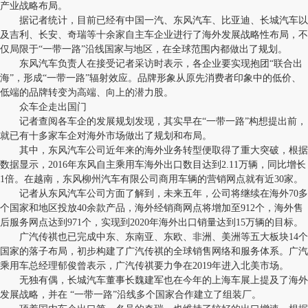
产业战略布局。
据记者统计，目前已经有中国一汽、东风汽车、比亚迪、长城汽车以
及吉利、长安、奇瑞等十余家自主车企业进行了海外发展战略性布局，不
仅局限于“一带一路”沿线国家与地区，在全球范围内都做出了规划。
东风汽车负责人在接受记者采访时表示，各企业要实现抱团“联合出
海”，形成“一带一路”辐射效应。品牌形象从原先消费者印象中的低价、
低端的品牌转变为高端、向上的潜力股。
众车企走出国门
记者查阅各车企的发展规划发现，其实早在“一带一路”构想提出前，
就已有十多家车企对海外市场做出了规划和布局。
其中，东风汽车公司近年来的海外业务转型便取得了重大突破，根据
数据显示，2016年东风自主乘用车海外出口数目达到2.11万辆，同比增长
1倍。在越南，东风柳州汽车有限公司商用车辆的营销网点就有近30家。
记者从东风汽车公司方面了解到，未来五年，公司将继续在海外70多
个国家和地区投放40余款产品，海外经销商网点将增加至912个，海外售
后服务网点达到971个，实现到2020年海外出口销量达到15万辆的目标。
广汽传祺也已完成中东、东南亚、东欧、非洲、美洲等五大板块14个
国家的落子布局，初步构建了广汽传祺的全球销售网络和服务体系。广汽
乘用车总经理郁俊曾表示，广汽传祺要力争在2019年进入北美市场。
无独有偶，长城汽车董事长魏建军也在今年的上海车展上提及了海外
发展战略，并在 “一带一路”沿线多个国家合作建立了组装厂。