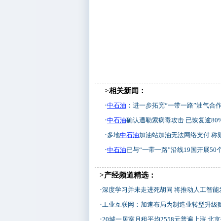
>相关新闻：
·
中石油
：进一步拓宽“一带一路”油气合
·
中石油
确认遭勒索病毒攻击 已恢复逾80%加油
·
多地
中石油
加油站加油无法网络支付 称疑
·
中石油
已与“一带一路”沿线19国开展50
>产经频道精选：
·
深度学习并未走进死胡同 将推动人工智能
·
工业互联网：加速布局为制造业转型升级
·
20城一居室月租平均2558元普遍上涨 北