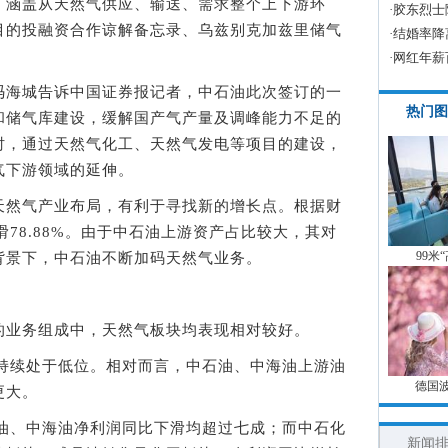
涵盖从天然气供应、输送、需求整个上下游环
·
胶东烈士
目的投融资合作谅解备忘录、乌兹别克加兹里储气
·
结婚率降
·
网红年薪
海城告诉中国证券报记者，中石油此次签订的一
热门图
和储气库建设，缓解国产气产量及调峰能力不足的
时，通过天然气化工、天然气发电等项目的建设，
气下游领域的延伸。
然气产业布局，有利于寻找新的增长点。根据财
滑78.88%。由于中石油上游资产占比较大，其对
99米
背景下，中石油不断加码天然气业务。
业务组成中，天然气板块均表现相对较好。
持续处于低位。相对而言，中石油、中海油上游油
德国
更大。
油、中海油净利润同比下滑均超过七成；而中石化
新闻