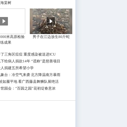
摇海棠树
000米高原检验
男子在江边放生80斤蛇
训练成果
了三角区痘痘 重度感染被送进ICU
下给病人捐款14年 “谎称”是慈善项目
老人捐建五所希望小学
气象台：冷空气来袭 北方降温南方暴雨
桩如履平地 看广西藤县舞狮队展绝活
世园会：“百园之园”花初绽春意浓