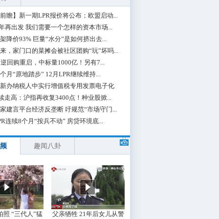
前瞻】新一期LPR报价将公布；欧盟启动...
0年再出发 我们需要一个怎样的资本市场...
架降价93% 巨量“水分”是如何挤出去...
来，家门口的菜摊会被社区团购“玩”坏吗...
期逆回购重启，中标量1000亿！另有7...
个月“原地踏步” 12月LPR继续维持...
新办纳税人中实行增值税专用发票电子化
续走高：沪指再收复3400点！种业股掀...
家建言平台经济反垄断 吁规范“市场守门...
PR连续8个月“按兵不动” 房贷环境底...
频
趣闻八卦
照 “三代人”猛
父亲牺牲 21年后女儿从警