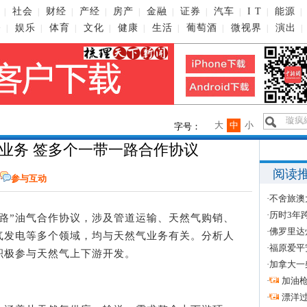
社会
财经
产经
房产
金融
证券
汽车
I T
能源
|
|
|
|
|
|
|
|
|
|
播
娱乐
体育
文化
健康
生活
葡萄酒
微视界
演出
|
|
|
|
|
|
|
|
|
大
中
小
字号：
业务 签多个一带一路合作协议
阅读
参与互动
·
不舍旅澳
·
历时3年
”油气合作协议，涉及管道运输、天然气购销、
·
佛罗里达
气发电等多个领域，均与天然气业务有关。分析人
·
福原爱平
积极参与天然气上下游开发。
·
加拿大一
·
加油
·
漂洋过