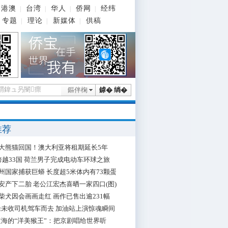
港澳
台湾
华人
侨网
经纬
|
|
|
|
专题
理论
新媒体
供稿
|
|
|
鏂伴椈
鎼� 绱�
推荐
大熊猫回国！澳大利亚将租期延长5年
跨越33国 荷兰男子完成电动车环球之旅
州国家捕获巨蟒 长度超5米体内有73颗蛋
安产下二胎 老公江宏杰喜晒一家四口(图)
柴犬因会画画走红 画作已售出逾231幅
枪未收司机驾车而去 加油站上演惊魂瞬间
海的“洋美猴王”：把京剧唱给世界听