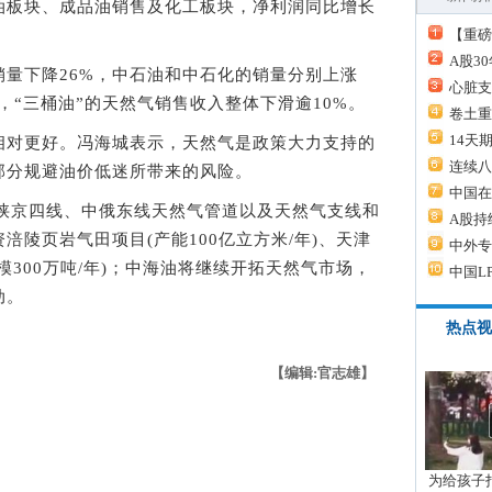
油板块、成品油销售及化工板块，净利润同比增长
【重磅
A股3
下降26%，中石油和中石化的销量分别上涨
心脏支
，“三桶油”的天然气销售收入整体下滑逾10%。
卷土重
14天
对更好。冯海城表示，天然气是政策大力支持的
连续八
部分规避油价低迷所带来的风险。
中国在
陕京四线、中俄东线天然气管道以及天然气支线和
A股持
涪陵页岩气田项目(产能100亿立方米/年)、天津
中外专
模300万吨/年)；中海油将继续开拓天然气市场，
中国L
动。
热点视
【编辑:官志雄】
为给孩子拍