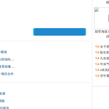
陆军海拔3
·
女子挤
作领域
·
医生私
·
九旬
站网络连接
·
中央
受病毒攻击
·
4米高
个项目合作
·
空中看
发展
赋能
京仍最高