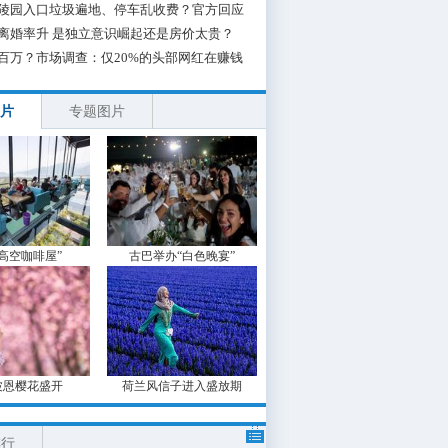
陵园入口垃圾遍地、停车乱收费？官方回应
离婚率升 是独立意识崛起还是房价太贵？
百万？市场调查：仅20%的头部网红在赚钱
片
专题图片
“高空咖啡屋”
古巴举办“白色晚宴”
波恩樱花盛开
荷兰风信子进入盛放期
排行