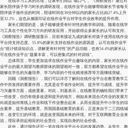
在线学习工具的出现，让家长们得以“喘口气”。《洞察报告》通过对
家长陪伴孩子学习时长的调研发现，在线作业平台能够帮助家长节省每天
陪伴孩子做作业的时间，陪读时间在30分钟以内的家长占比由27.4%上升
至32.2%，这也从侧面印证在线作业平台对学生作业效率的提升作用。
家长们期望的是，孩子能够接受有针对性的教学和训练。随着在线学
习工具在个性化学习方向的研发应用，开始获得众多家长的认可和支持。
《洞察报告》调研数据显示，目前有接近九成的家长对孩子使用在线作业
平台持支持态度。55.8%的家长支持在线作业的原因是，认可在线作业平
台“统计错误知识点，讲解更有针对性”的产品功能，也有54.4%的家长认
可在线作业平台“题量丰富，可以密集式的针对训练”。
总体而言，学生更加追求在线作业平台趣味化的内容，家长对在线作
业平台的最大期望与教师群体的期望相对一致，双方都希望在线作业平台
能够在学生的兴趣培养、学习内容的个性化精准推荐等方面继续突破。
回顾《洞察报告》，我们可以详尽了解到在线作业平台在教育教学工
作中所发挥的重要作用，尤其是在节省作业时间、提升学习成绩、提升学
习兴趣等方面，成效显著。对此，刘嘉表示，在线教育的确给我们带来了
一些改变，但仍有很多改进和提升的地方，例如未来混合式作业的发展方
向就是如何将线上作业和线下作业整合起来，从而全面提升中小学生的综
合素养，提升基础教育。而我国基础教育的基石，正是来自于二三四线城
市，改变它们的环境，就是改变我国未来的环境。对于互联网教育企业来
说，理应承担起相应的社会责任，实现自身的社会价值。
此外，通过报告还可一览在线作业平台今后的发展趋势。从学生、教