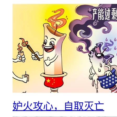
妒火攻心，自取灭亡