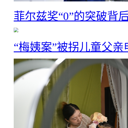
菲尔兹奖“0”的突破背
“梅姨案”被拐儿童父