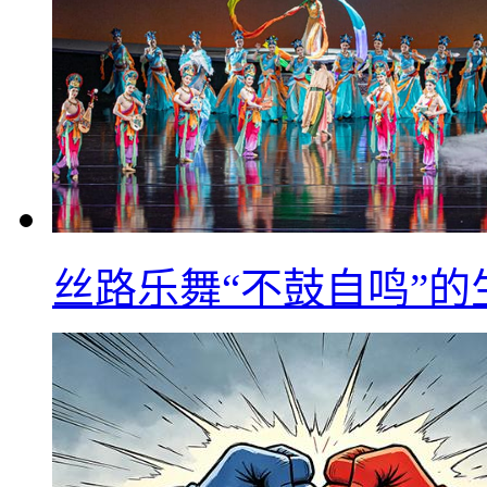
丝路乐舞“不鼓自鸣”