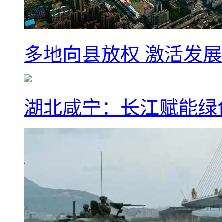
多地向县放权 激活发
湖北咸宁：长江赋能绿