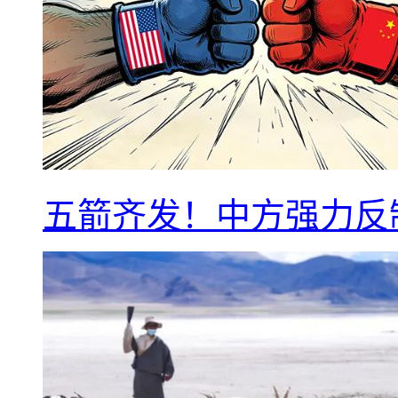
五箭齐发！中方强力反