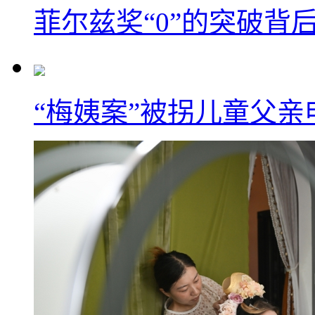
菲尔兹奖“0”的突破背
“梅姨案”被拐儿童父