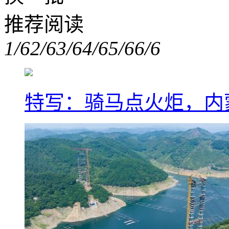
推荐阅读
1/6
2/6
3/6
4/6
5/6
6/6
特写：骑马点火炬，内