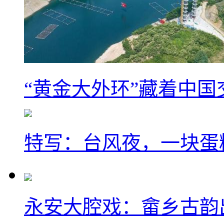
“黄金大外环”藏着中
特写：台风夜，一块蛋
永安大腔戏：畲乡古韵