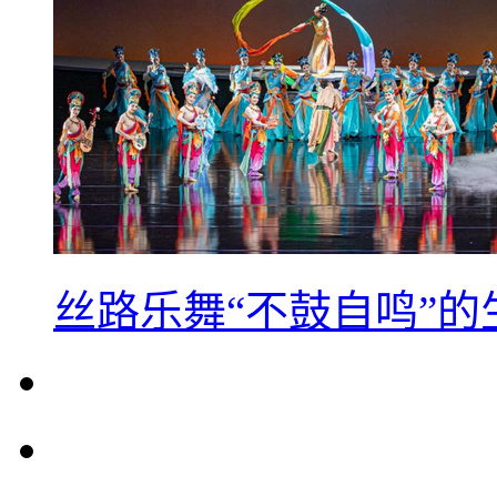
丝路乐舞“不鼓自鸣”