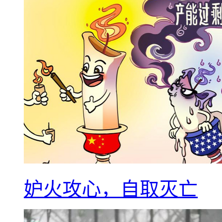
妒火攻心，自取灭亡