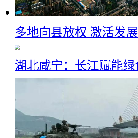
多地向县放权 激活发
湖北咸宁：长江赋能绿