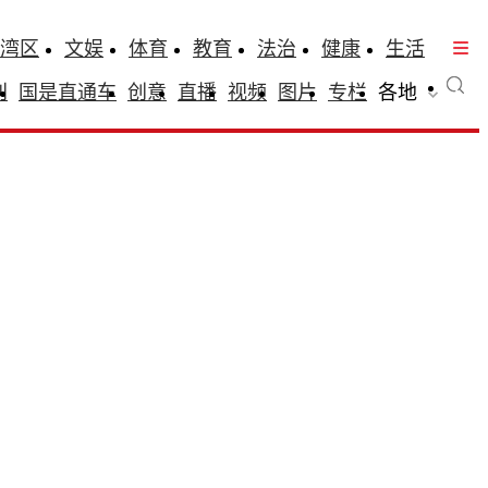
湾区
文娱
体育
教育
法治
健康
生活
刊
国是直通车
创意
直播
视频
图片
专栏
各地