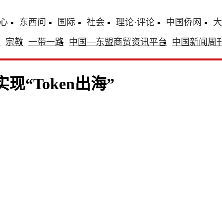
心
东西问
国际
社会
理论·评论
中国侨网
大
识
宗教
一带一路
中国—东盟商贸资讯平台
中国新闻周
“Token出海”