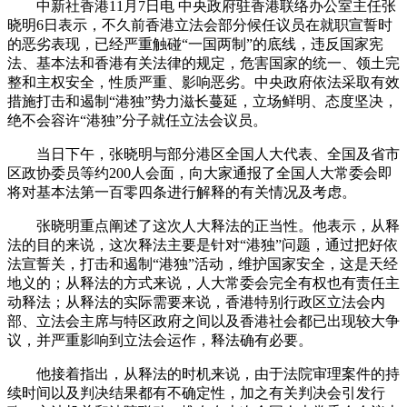
中新社香港11月7日电 中央政府驻香港联络办公室主任张
晓明6日表示，不久前香港立法会部分候任议员在就职宣誓时
的恶劣表现，已经严重触碰“一国两制”的底线，违反国家宪
法、基本法和香港有关法律的规定，危害国家的统一、领土完
整和主权安全，性质严重、影响恶劣。中央政府依法采取有效
措施打击和遏制“港独”势力滋长蔓延，立场鲜明、态度坚决，
绝不会容许“港独”分子就任立法会议员。
当日下午，张晓明与部分港区全国人大代表、全国及省市
区政协委员等约200人会面，向大家通报了全国人大常委会即
将对基本法第一百零四条进行解释的有关情况及考虑。
张晓明重点阐述了这次人大释法的正当性。他表示，从释
法的目的来说，这次释法主要是针对“港独”问题，通过把好依
法宣誓关，打击和遏制“港独”活动，维护国家安全，这是天经
地义的；从释法的方式来说，人大常委会完全有权也有责任主
动释法；从释法的实际需要来说，香港特别行政区立法会内
部、立法会主席与特区政府之间以及香港社会都已出现较大争
议，并严重影响到立法会运作，释法确有必要。
他接着指出，从释法的时机来说，由于法院审理案件的持
续时间以及判决结果都有不确定性，加之有关判决会引发行