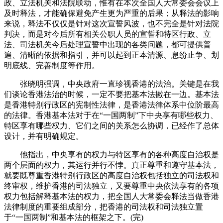
政、立法机关和法院联动，惟有在本次全国人大常委会会议上
及时释法，才能确保避免产生更为严重的后果；从释法的影响
来说，释法不仅仅是针对这次宣誓风波，也不完全是针对法院
判决，而是对今后所有相关公职人员的宣誓和特区行政、立
法、司法机关今后处理宣誓中出现的各类问题，都可提供普
遍、清晰的依据和指引，并可以起到正本清源、息纷止争、划
明底线、完善制度等作用。
张晓明强调，中央政府一直珍视香港的法治。关键是在我
们谈论香港法治的时候，一定不要把基本法撇在一边。基本法
是香港特别行政区的宪制性法律，是香港法律体系中位阶最高
的法律。香港基本法对于在“一国两制”下中央享有哪些权力、
特区享有哪些权力、它们之间的关系怎么协调，已经作了总体
设计，并有明确规定。
他指出，中央享有的权力与特区享有的各种高度自治权是
两个层面的权力，其运行并行不悖。真正尊重和遵守基本法，
就要既尊重香港特别行政区的高度自治权包括独立的司法权和
终审权，维护香港的司法独立，又要尊重中央依法享有的各项
权力包括解释基本法的权力，把全国人大常委会释法当做香港
法律制度的重要组成部分，把香港的司法权和司法独立置
于“一国两制”和基本法的框架之下。(完)