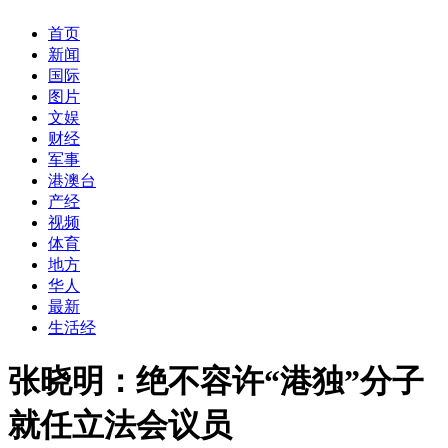
首页
新闻
国际
图片
文娱
财经
军事
港澳台
产经
视频
体育
地方
华人
最新
生活经
张晓明：绝不容许“港独”分子
就任立法会议员