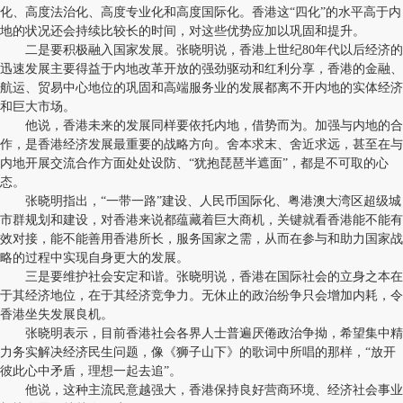
化、高度法治化、高度专业化和高度国际化。香港这“四化”的水平高于内
地的状况还会持续比较长的时间，对这些优势应加以巩固和提升。
二是要积极融入国家发展。张晓明说，香港上世纪80年代以后经济的
迅速发展主要得益于内地改革开放的强劲驱动和红利分享，香港的金融、
航运、贸易中心地位的巩固和高端服务业的发展都离不开内地的实体经济
和巨大市场。
他说，香港未来的发展同样要依托内地，借势而为。加强与内地的合
作，是香港经济发展最重要的战略方向。舍本求末、舍近求远，甚至在与
内地开展交流合作方面处处设防、“犹抱琵琶半遮面”，都是不可取的心
态。
张晓明指出，“一带一路”建设、人民币国际化、粤港澳大湾区超级城
市群规划和建设，对香港来说都蕴藏着巨大商机，关键就看香港能不能有
效对接，能不能善用香港所长，服务国家之需，从而在参与和助力国家战
略的过程中实现自身更大的发展。
三是要维护社会安定和谐。张晓明说，香港在国际社会的立身之本在
于其经济地位，在于其经济竞争力。无休止的政治纷争只会增加内耗，令
香港坐失发展良机。
张晓明表示，目前香港社会各界人士普遍厌倦政治争拗，希望集中精
力务实解决经济民生问题，像《狮子山下》的歌词中所唱的那样，“放开
彼此心中矛盾，理想一起去追”。
他说，这种主流民意越强大，香港保持良好营商环境、经济社会事业