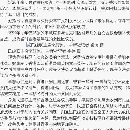
近20年来，民建联积极参与“一国两制”实践，致力于促进香港的繁荣
稳定。李慧琼认为，“一国两制”是一个伟大的创新设计，香港回归以来获
得了举世瞩目的成功。
她指出，香港继续实行资本主义制度不变，保持了繁荣稳定，香港市
民经历了最民主的时代，市民生活模式没有改变。
1999年，年仅25岁的李慧琼参与香港特区回归后的首次区议会选举便
当选，成为当时香港最年轻的女性区议员。
民建联主席李慧琼。 中新社记者 崔楠 摄
现为香港特区立法会议员的李慧琼，对香港政治制度的发展有着切身
体会。她表示，香港回归前港督由英国女王委任，现在的行政长官由选举
产生后再由中央政府任命；过去立法会议员基本上是委任的，现在立法会
议员也是由选举产生。
李慧琼注意到，香港回归祖国之前，曾有一些对“一国两制”持怀疑态
度的人选择移民海外。香港回归后，港人继续保持了原来的生活方式，继
续繁荣稳定，一些移民海外的人士又回到香港。
身兼民建联主席和香港立法会议员等职，李慧琼平均每天收到市民提
出的问题数以百计。她称，对于本港事务，民建联会将相关问题向特区政
府反映；对于与内地有关的问题，则通过民建联的港区全国人大代表或政
协委员与内地相关部门沟通。民建联以实际行动支持特区政府继续发展经
济、改善民生，并促进香港与内地更加融合。