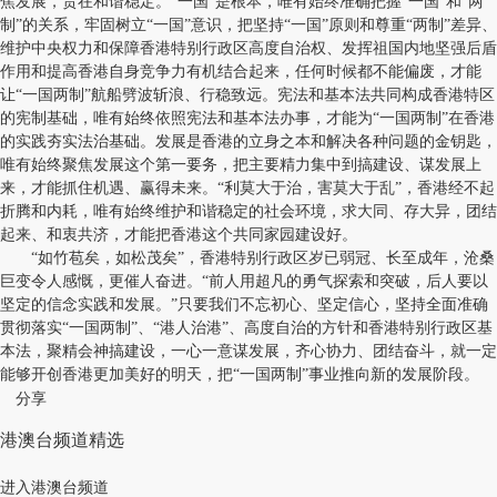
焦发展，贵在和谐稳定。“一国”是根本，唯有始终准确把握“一国”和“两
制”的关系，牢固树立“一国”意识，把坚持“一国”原则和尊重“两制”差异、
维护中央权力和保障香港特别行政区高度自治权、发挥祖国内地坚强后盾
作用和提高香港自身竞争力有机结合起来，任何时候都不能偏废，才能
让“一国两制”航船劈波斩浪、行稳致远。宪法和基本法共同构成香港特区
的宪制基础，唯有始终依照宪法和基本法办事，才能为“一国两制”在香港
的实践夯实法治基础。发展是香港的立身之本和解决各种问题的金钥匙，
唯有始终聚焦发展这个第一要务，把主要精力集中到搞建设、谋发展上
来，才能抓住机遇、赢得未来。“利莫大于治，害莫大于乱”，香港经不起
折腾和内耗，唯有始终维护和谐稳定的社会环境，求大同、存大异，团结
起来、和衷共济，才能把香港这个共同家园建设好。
“如竹苞矣，如松茂矣”，香港特别行政区岁已弱冠、长至成年，沧桑
巨变令人感慨，更催人奋进。“前人用超凡的勇气探索和突破，后人要以
坚定的信念实践和发展。”只要我们不忘初心、坚定信心，坚持全面准确
贯彻落实“一国两制”、“港人治港”、高度自治的方针和香港特别行政区基
本法，聚精会神搞建设，一心一意谋发展，齐心协力、团结奋斗，就一定
能够开创香港更加美好的明天，把“一国两制”事业推向新的发展阶段。
分享
港澳台频道精选
进入港澳台频道