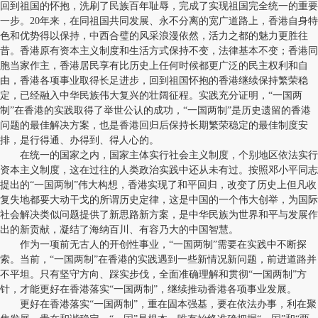
回到祖国的怀抱，洗刷了民族百年耻辱，完成了实现祖国完全统一的重要
一步。20年来，在同祖国共同发展、永不分离的宽广道路上，香港自身特
色和优势得以保持，中西合璧的风采浪漫依然，活力之都的魅力更胜往
昔。香港原有资本主义制度和生活方式保持不变，法律基本不变；香港同
胞当家作主，香港居民享有比历史上任何时候都更广泛的民主权利和自
由，香港各项事业取得长足进步，回到祖国怀抱的香港继续保持繁荣稳
定，已经融入中华民族伟大复兴的壮阔征程。实践充分证明，“一国两
制”在香港的实践取得了举世公认的成功，“一国两制”是历史遗留的香港
问题的最佳解决方案，也是香港回归后保持长期繁荣稳定的最佳制度安
排，是行得通、办得到、得人心的。
在统一的国家之内，国家主体实行社会主义制度，个别地区依法实行
资本主义制度，这在过往的人类政治实践中还从未有过。按照邓小平同志
提出的“一国两制”伟大构想，香港实现了和平回归，改变了历史上但凡收
复失地都要大动干戈的所谓历史定律，这是中国的一个伟大创举，为国际
社会解决类似问题提供了新思路新方案，是中华民族为世界和平与发展作
出的新贡献，凝结了海纳百川、有容乃大的中国智慧。
作为一项前无古人的开创性事业，“一国两制”需要在实践中不断探
索。当前，“一国两制”在香港的实践遇到一些新情况新问题，前进道路并
不平坦。只有坚守方向、踩实步伐，全面准确理解和贯彻“一国两制”方
针，才能更好在香港落实“一国两制”，继续推动香港各项事业发展。
更好在香港落实“一国两制”，重在固本强基，要在依法办事，利在聚