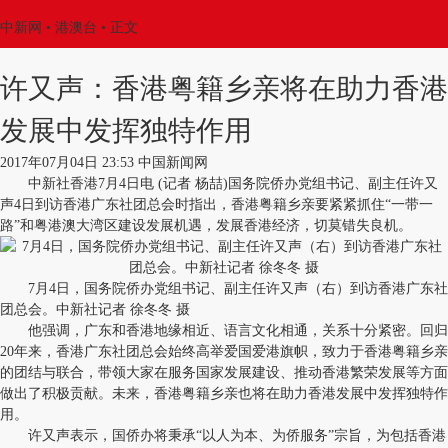
中新网
•
港澳台
• 正文
许又声：香港粤籍乡亲将在助力香港
发展中发挥独特作用
2017年07月04日 23:53 中国新闻网
中新社香港7月4日电 (记者 杨喆)国务院侨办党组书记、副主任许又
声4日到访香港广东社团总会时指出，香港粤籍乡亲要紧紧抓住“一带一
路”和粤港澳大湾区建设发展机遇，发展香港经济，切莫错失良机。
7月4日，国务院侨办党组书记、副主任许又声（右）到访香港广东社
团总会。中新社记者 徐冬冬 摄
他强调，广东和香港地缘相近、语言文化相通，关系十分紧密。回归
20年来，香港广东社团总会始终高举爱国爱港旗帜，致力于香港粤籍乡亲
的团结与联合，带领大家在服务国家发展建设、推动香港繁荣发展等方面
做出了积极贡献。未来，香港粤籍乡亲也将在助力香港发展中发挥独特作
用。
许又声表示，国侨办将秉承“以人为本、为侨服务”宗旨，为包括香港