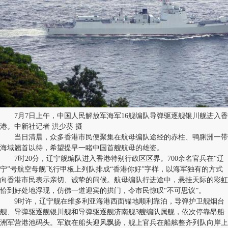
7月7日上午，中国人民解放军海军16舰编队导弹驱逐舰银川舰进入香
港。中新社记者 洪少葵 摄
当日清晨，众多香港市民便聚集在航母编队途经的赤柱、鸭脷洲一带
海域翘首以待，希望提早一睹中国首艘航母的雄姿。
7时20分，辽宁舰编队进入香港特别行政区区界。700余名官兵在“辽
宁”号航空母舰飞行甲板上列队排成“香港你好”字样，以海军独有的方式
向香港市民表示亲切、诚挚的问候。航母编队行进途中，悬挂天际的彩虹
恰到好处地浮现，仿佛一道迎宾的拱门，令市民惊叹“不可思议”。
9时许，辽宁舰在维多利亚海港西面锚地顺利靠泊，导弹护卫舰烟台
舰、导弹驱逐舰银川舰和导弹驱逐舰济南舰3艘编队属舰，依次停靠昂船
洲军营港池码头。军旗在船头迎风飘扬，舰上官兵在船舷整齐列队向岸上