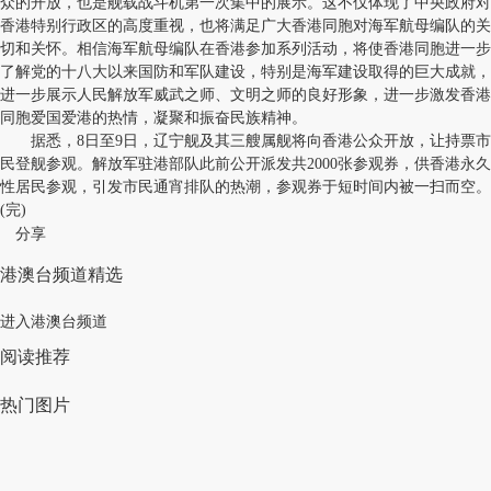
众的开放，也是舰载战斗机第一次集中的展示。这不仅体现了中央政府对
香港特别行政区的高度重视，也将满足广大香港同胞对海军航母编队的关
切和关怀。相信海军航母编队在香港参加系列活动，将使香港同胞进一步
了解党的十八大以来国防和军队建设，特别是海军建设取得的巨大成就，
进一步展示人民解放军威武之师、文明之师的良好形象，进一步激发香港
同胞爱国爱港的热情，凝聚和振奋民族精神。
据悉，8日至9日，辽宁舰及其三艘属舰将向香港公众开放，让持票市
民登舰参观。解放军驻港部队此前公开派发共2000张参观券，供香港永久
性居民参观，引发市民通宵排队的热潮，参观券于短时间内被一扫而空。
(完)
分享
港澳台频道精选
进入港澳台频道
阅读推荐
热门图片