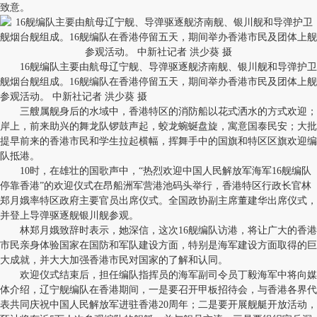
致意。
16舰编队主要由航母辽宁舰、导弹驱逐舰济南舰、银川舰和导弹护卫
舰烟台舰组成。16舰编队在香港停留五天，期间举办香港市民及团体上舰
参观活动。 中新社记者 洪少葵 摄
三艘属舰身后的水域中，香港特区的消防船以花式洒水的方式欢迎；
岸上，前来助兴的舞龙队锣鼓声起，蛟龙蜿蜒盘旋，寓意国泰民安；大批
提早前来的香港市民和学生拉起横幅，挥舞手中的国旗和特区区旗欢迎编
队抵港。
10时，在雄壮的国歌声中，“热烈欢迎中国人民解放军海军16舰编队
停靠香港”的欢迎仪式在昂船洲军营港池码头举行，香港特区行政长官林
郑月娥率特区政府主要官员出席仪式。全国政协副主席董建华出席仪式，
并登上导弹驱逐舰银川舰参观。
林郑月娥致辞时表示，她深信，这次16舰编队访港，将让广大的香港
市民亲身体验国家在国防和军队建设方面，特别是海军建设方面取得的巨
大成就，并大大加强香港市民对国家的了解和认同。
欢迎仪式结束后，担任编队指挥员的海军副司令员丁毅海军中将向媒
体介绍，辽宁舰编队在香港期间，一是要召开甲板招待会，与香港各界代
表共同庆祝中国人民解放军进驻香港20周年；二是要开展舰艇开放活动，