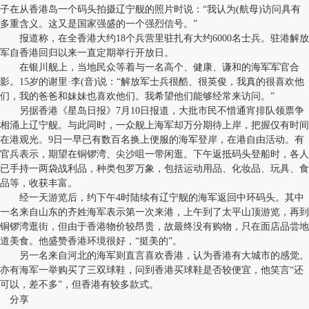
子在从香港岛一个码头拍摄辽宁舰的照片时说：“我认为(航母)访问具有
多重含义。这又是国家强盛的一个强烈信号。”
报道称，在全香港大约18个兵营里驻扎有大约6000名士兵。驻港解放
军自香港回归以来一直定期举行开放日。
在银川舰上，当地民众等着与一名高个、健康、谦和的海军军官合
影。15岁的谢里·李(音)说：“解放军士兵很酷、很英俊，我真的很喜欢他
们，我的爸爸和妹妹也喜欢他们。我希望他们能够经常来访问。”
另据香港《星岛日报》7月10日报道，大批市民不惜通宵排队领票争
相涌上辽宁舰。与此同时，一众舰上海军却万分期待上岸，把握仅有时间
在港观光。9日一早已有数百名换上便服的海军登岸，在港自由活动。有
官兵表示，期望在铜锣湾、尖沙咀一带闲逛。下午返抵码头登船时，各人
已手持一两袋战利品，种类包罗万象，包括运动用品、化妆品、玩具、食
品等，收获丰富。
经一天游览后，约下午4时陆续有辽宁舰的海军返回中环码头。其中
一名来自山东的齐姓海军表示第一次来港，上午到了太平山顶游览，再到
铜锣湾逛街，但由于香港物价较昂贵，故最终没有购物，只在面店品尝地
道美食。他盛赞香港环境很好，“挺美的”。
另一名来自河北的海军则直言喜欢香港，认为香港有大城市的感觉。
亦有海军一举购买了三双球鞋，问到香港买球鞋是否较便宜，他笑言“还
可以，差不多”，但香港有较多款式。
分享