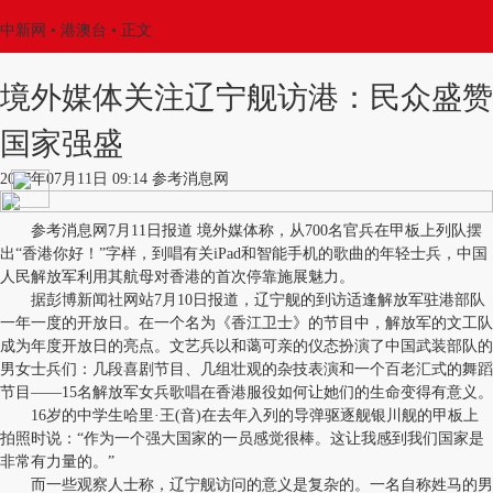
中新网
•
港澳台
• 正文
境外媒体关注辽宁舰访港：民众盛赞
国家强盛
2017年07月11日 09:14 参考消息网
参考消息网7月11日报道 境外媒体称，从700名官兵在甲板上列队摆
出“香港你好！”字样，到唱有关iPad和智能手机的歌曲的年轻士兵，中国
人民解放军利用其航母对香港的首次停靠施展魅力。
据彭博新闻社网站7月10日报道，辽宁舰的到访适逢解放军驻港部队
一年一度的开放日。在一个名为《香江卫士》的节目中，解放军的文工队
成为年度开放日的亮点。文艺兵以和蔼可亲的仪态扮演了中国武装部队的
男女士兵们：几段喜剧节目、几组壮观的杂技表演和一个百老汇式的舞蹈
节目——15名解放军女兵歌唱在香港服役如何让她们的生命变得有意义。
16岁的中学生哈里·王(音)在去年入列的导弹驱逐舰银川舰的甲板上
拍照时说：“作为一个强大国家的一员感觉很棒。这让我感到我们国家是
非常有力量的。”
而一些观察人士称，辽宁舰访问的意义是复杂的。一名自称姓马的男