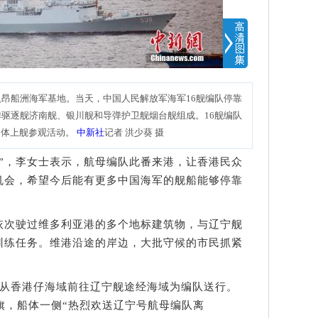
入昂船洲海军基地。当天，中国人民解放军海军16舰编队停靠
弹驱逐舰济南舰、银川舰和导弹护卫舰烟台舰组成。16舰编队
团体上舰参观活动。
中新社
记者 洪少葵 摄
，李女士表示，航母编队此番来港，让香港民众
机会，希望今后能有更多中国海军的舰船能够停靠
次驶过维多利亚港的多个地标建筑物，与辽宁舰
训练任务。维港沿途的岸边，大批守候的市民抓紧
从香港仔海域前往辽宁舰途经海域为编队送行。
彩旗，船体一侧“热烈欢送辽宁号航母编队离