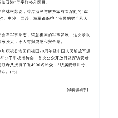
莅临香港”等字样格外醒目。
林根苏说，香港渔民与解放军有着深刻的“军
南沙、中沙、西沙，海军都保护了渔民的财产和人
会看军事杂志，留意祖国的军事发展，这次亲眼
国家强大，令人有归属感和安全感。
庆祝香港回归祖国20周年暨中国人民解放军进
后举办了甲板招待会、首次公众开放日及探访安老
航母共接待了近4000名民众，3艘属舰银川号、
众。(完)
【编辑:姜贞宇】