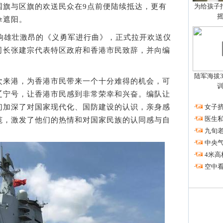
国旗与区旗的欢送民众在9点前便陆续抵达，更有
为给孩子拍
伞遮阳。
雄壮激昂的《义勇军进行曲》，正式拉开欢送仪
司长张建宗代表特区政府和香港市民致辞，并向编
陆军海拔3
来港，为香港市民带来一个十分难得的机会，可
辽宁号，让香港市民感到非常荣幸和兴奋。编队让
们加深了对国家现代化、国防建设的认识，亲身感
·
女子挤
·
医生私
范，激发了他们的热情和对国家民族的认同感与自
·
九旬
·
中央
·
4米高
·
空中看