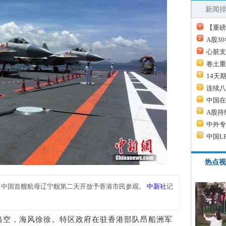
新闻
【重磅
A股3
心脏支
卷土重
14天
连续八
中国在
A股持
中外专
中国L
热点视
，中国首艘航母辽宁舰第二天开放予香港市民参观。
中新社
记
空，海风徐徐。特区政府在驻香港部队昂船洲军