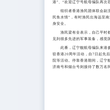
港”、“欢迎辽宁号航母编队再次
组织者香港渔民团体联会副主席
民鱼水情”，有时渔民出海远至
身安全。
渔民梁有全表示，自己平时都
见到很多先进的军事装备，感觉
此番，辽宁舰航母编队来港参加
驻香港20周年活动，自7日起先
院等活动。停靠香港期间，辽宁舰
济南号和烟台号则接待了数万名民