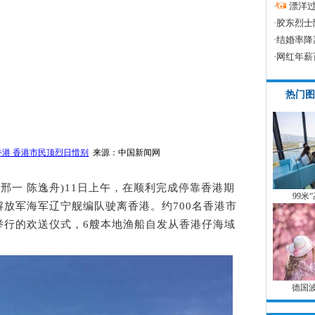
·
漂洋过
·
胶东烈士
·
结婚率降
·
网红年薪
热门图
港 香港市民顶烈日惜别
来源：中国新闻网
者 邢一 陈逸舟)11日上午，在顺利完成停靠香港期
99米
放军海军辽宁舰编队驶离香港。约700名香港市
举行的欢送仪式，6艘本地渔船自发从香港仔海域
德国