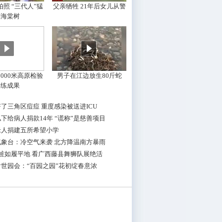
照 “三代人”猛
父亲牺牲 21年后女儿从警
摇海棠树
000米高原检验
男子在江边放生80斤蛇
训练成果
了三角区痘痘 重度感染被送进ICU
下给病人捐款14年 “谎称”是慈善项目
老人捐建五所希望小学
气象台：冷空气来袭 北方降温南方暴雨
桩如履平地 看广西藤县舞狮队展绝活
世园会：“百园之园”花初绽春意浓