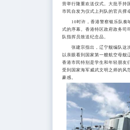
营举行隆重欢送仪式。大批手持
市民自发为仪式上列队的官兵撑
10时许，香港警察银乐队奏响
式的序幕。香港特区政府政务司
队指挥员致送纪念品。
张建宗指出，辽宁舰编队这次
以亲眼看到国家第一艘航空母舰
香港市民特别是学生和年轻朋友
受到国家海军威武文明之师的风
豪感。