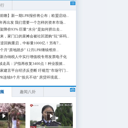
排行
前瞻】新一期LPR报价将公布；欧盟启动...
0年再出发 我们需要一个怎样的资本市场...
架降价93% 巨量“水分”是如何挤出去...
来，家门口的菜摊会被社区团购“玩”坏吗...
期逆回购重启，中标量1000亿！另有7...
个月“原地踏步” 12月LPR继续维持...
新办纳税人中实行增值税专用发票电子化
续走高：沪指再收复3400点！种业股掀...
家建言平台经济反垄断 吁规范“市场守门...
PR连续8个月“按兵不动” 房贷环境底...
频
趣闻八卦