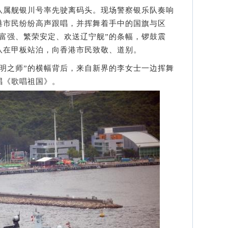
属舰银川号率先驶离码头。现场警察银乐队奏响
港市民纷纷高声跟唱，并挥舞着手中的国旗与区
富强、繁荣安定、欢送辽宁舰”的条幅，锣鼓震
队在甲板站泊，向香港市民致敬、道别。
之师”的横幅背后，来自新界的李女士一边挥舞
唱《歌唱祖国》。