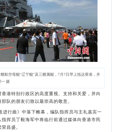
艘航空母舰“辽宁舰”及三艘属舰，7月7日早上抵达香港，并
邢一 摄
香港特别行政区的高度重视、支持和关爱，并向
港部队的朋友们致以最崇高的敬意。
送进行曲》中落下帷幕，编队指挥员与主礼嘉宾一
队指挥员丁毅海军中将临行前通过媒体向香港市民
繁荣昌盛。