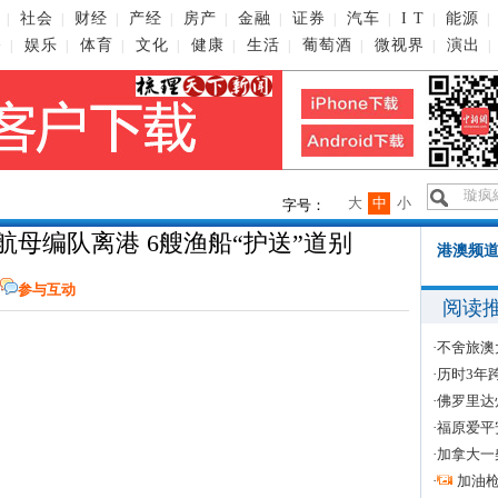
社会
财经
产经
房产
金融
证券
汽车
I T
能源
|
|
|
|
|
|
|
|
|
|
播
娱乐
体育
文化
健康
生活
葡萄酒
微视界
演出
|
|
|
|
|
|
|
|
|
大
中
小
字号：
母编队离港 6艘渔船“护送”道别
港澳频道
参与互动
阅读
·
不舍旅澳
·
历时3年
·
佛罗里达
·
福原爱平
·
加拿大一
·
加油