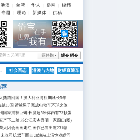
港澳
台湾
华人
侨网
经纬
|
|
|
|
专题
理论
新媒体
供稿
|
|
|
鏂伴椈
鎼� 绱�
:
社会百态
港澳与内地
财经直通车
推荐
大熊猫回国！澳大利亚将租期延长5年
跨越33国 荷兰男子完成电动车环球之旅
州国家捕获巨蟒 长度超5米体内有73颗蛋
安产下二胎 老公江宏杰喜晒一家四口(图)
柴犬因会画画走红 画作已售出逾231幅
枪未收司机驾车而去 加油站上演惊魂瞬间