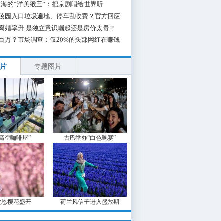
海的“洋美猴王”：把京剧唱给世界听
陵园入口垃圾遍地、停车乱收费？官方回应
离婚率升 是独立意识崛起还是房价太贵？
百万？市场调查：仅20%的头部网红在赚钱
片
专题图片
“高空咖啡屋”
古巴举办“白色晚宴”
波恩樱花盛开
荷兰风信子进入盛放期