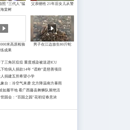
照 “三代人”猛
父亲牺牲 21年后女儿从警
摇海棠树
000米高原检验
男子在江边放生80斤蛇
训练成果
了三角区痘痘 重度感染被送进ICU
下给病人捐款14年 “谎称”是慈善项目
老人捐建五所希望小学
气象台：冷空气来袭 北方降温南方暴雨
桩如履平地 看广西藤县舞狮队展绝活
世园会：“百园之园”花初绽春意浓