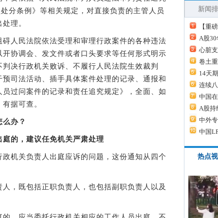
新闻
员处分条例》等相关规定，对直接负责的主管人员
出处理。
【重磅
A股3
碍人民法院依法受理和审理行政案件的各种违法
心脏支
以开协调会、发文件或者口头要求等任何形式明示
卷土重
不判决行政机关败诉、不履行人民法院生效裁判
14天
干预司法活动、插手具体案件处理的记录、通报和
连续八
人员过问案件的记录和责任追究规定》，全面、如
中国在
，有据可查。
A股持
中外专
怎么办？
中国L
出庭的，建议任免机关严肃处理
政机关负责人出庭应诉的问题，这份通知从四个
热点视
人，既包括正职负责人，也包括副职负责人以及
的，应当委托行政机关相应的工作人员出庭，不