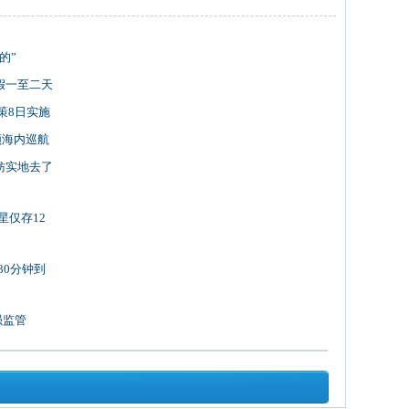
的”
假一至二天
策8日实施
领海内巡航
妨实地去了
星仅存12
30分钟到
强监管