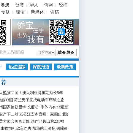
港澳
台湾
华人
侨网
经纬
|
|
|
|
专题
理论
新媒体
供稿
|
|
|
鏂伴椈
鎼� 绱�
:
热点追踪
深度报道
最新政策
推荐
大熊猫回国！澳大利亚将租期延长5年
跨越33国 荷兰男子完成电动车环球之旅
州国家捕获巨蟒 长度超5米体内有73颗蛋
安产下二胎 老公江宏杰喜晒一家四口(图)
柴犬因会画画走红 画作已售出逾231幅
枪未收司机驾车而去 加油站上演惊魂瞬间