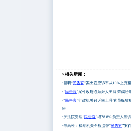
>相关新闻：
·
昆明“
民告官
”案出庭应诉率从10%上升至3
·
“
民告官
”案件政府必须派人出庭 禁骗胁
·
“
民告官
”行政机关败诉率上升 官员躲猫
难
·
沪法院受理“
民告官
”增78.8% 负责人
·
最高检：检察机关全程监督“
民告官
”案