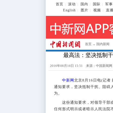
首页
滚动
国内
国际
军事
|
|
|
|
English
图片
视频
直
|
|
|
首页
→
国内新闻
最高法：坚决抵制
2016年08月16日 15:51 来源：
中国新闻网
中新网
北京8月16日电(记
通知要求，坚决抵制干扰、阻碍
为。
这份通知要求，对领导干部或
任何形式明示或者暗示人民法院