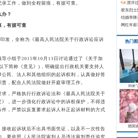
·
漂洋过
记录工作，做到全程留痕，有据可查。
·
胶东烈士
么办？
·
结婚率降
·
网红年薪
痕，有据可查
印发，全称为《最高人民法院关于行政诉讼应诉
热门图
组于2015年10月13日讨论通过了《关于加
以下简称《意见》)，明确提出行政机关要支持人
障公民、法人和其他组织的起诉权利，认真做好答
职责，配合人民法院做好开庭审理工作。
99米
求，严格执行行政诉讼法和《最高人民法院关于
定》，进一步强化行政诉讼中的诉权保护，不得违
条件，严禁以反复要求起诉人补正起诉材料的方式
德国
接收起诉状后不出具书面凭证，以及不一次性告
的，要依照《人民法院审判人员违法审判责任追究