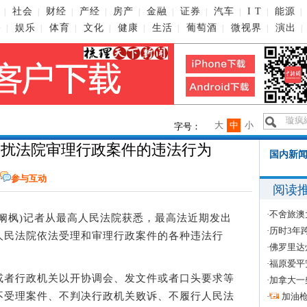
社会
财经
产经
房产
金融
证券
汽车
I T
能源
|
|
|
|
|
|
|
|
|
|
播
娱乐
体育
文化
健康
生活
葡萄酒
微视界
演出
|
|
|
|
|
|
|
|
|
大
中
小
字号：
干扰法院审理行政案件的违法行为
国内新闻
参与互动
阅读
·
不舍旅澳
者 阚枫)记者从最高人民法院获悉，最高法近期发出
·
历时3年
人民法院依法受理和审理行政案件的各种违法行
·
佛罗里达
·
福原爱平
者行政机关以开协调会、发文件或者口头要求等
·
加拿大一
不受理案件、不判决行政机关败诉、不履行人民法
·
加油