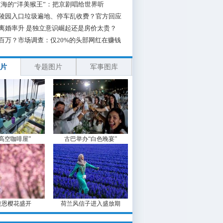
海的“洋美猴王”：把京剧唱给世界听
陵园入口垃圾遍地、停车乱收费？官方回应
离婚率升 是独立意识崛起还是房价太贵？
百万？市场调查：仅20%的头部网红在赚钱
片
专题图片
军事图库
“高空咖啡屋”
古巴举办“白色晚宴”
波恩樱花盛开
荷兰风信子进入盛放期