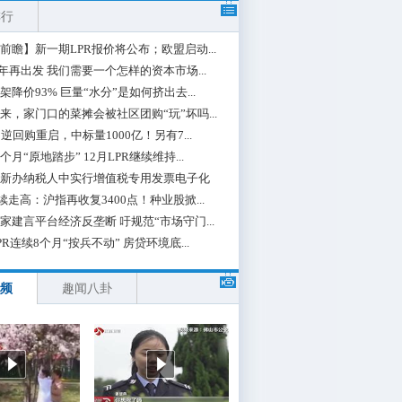
排行
前瞻】新一期LPR报价将公布；欧盟启动...
0年再出发 我们需要一个怎样的资本市场...
架降价93% 巨量“水分”是如何挤出去...
来，家门口的菜摊会被社区团购“玩”坏吗...
期逆回购重启，中标量1000亿！另有7...
个月“原地踏步” 12月LPR继续维持...
新办纳税人中实行增值税专用发票电子化
续走高：沪指再收复3400点！种业股掀...
家建言平台经济反垄断 吁规范“市场守门...
PR连续8个月“按兵不动” 房贷环境底...
频
趣闻八卦