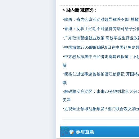
>国内新闻精选：
·
陕西：省内会议活动对领导称呼不加“尊敬
·
青海：女职工经期不能坚持劳动可给予公
·
广东取消暂缓就业政策 高校毕业生择业政
·
中国海警2305舰艇编队8日在中国钓鱼岛
·
中方驳斥抹黑中巴经济走廊建设报道：不
解
·
熊兆仁逝世事迹曾被拍渡江侦察记
开国将
颗
·
解码雄安启动区：未来20分钟到北京大兴 
天津
·
近视矫正领域乱象频发 6部门联合发文加