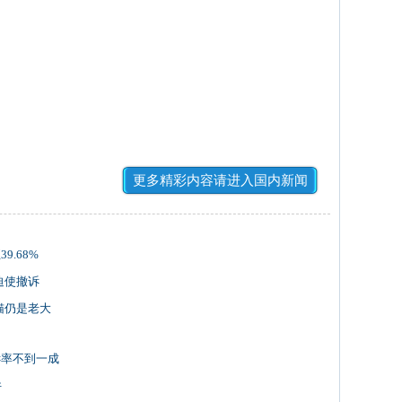
更多精彩内容请进入国内新闻
9.68%
迫使撤诉
猫仍是老大
应诉率不到一成
件