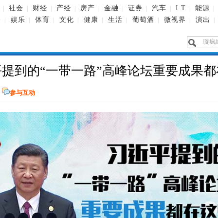
社会
财经
产经
房产
金融
证券
汽车
I T
能源
|
|
|
|
|
|
|
|
|
|
播
娱乐
体育
文化
健康
生活
葡萄酒
微视界
演出
|
|
|
|
|
|
|
|
|
平提到的“一带一路”高峰论坛重要成果都
网
参与互动