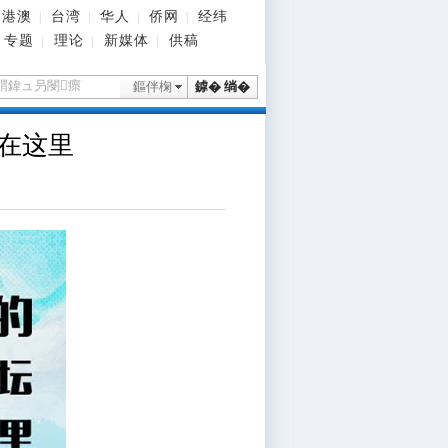
港澳
台湾
华人
侨网
经纬
|
|
|
|
专题
理论
新媒体
供稿
|
|
|
鏂伴椈
鎼� 绱�
在这里