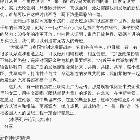
呼吁从另一个角度说明，“一带一路”建设是大家共同的事，国家无论大
小、实力无论强弱，只要敞开胸怀，真诚面对，处处都能找到发展的新机
会，谁都可以在这幅时代画卷上写下浓墨重彩的一笔。
一支蜡烛不足以照亮整个房间，星火燎原却可以照亮整个世界。延绵
千年的丝绸之路，刻写下一代代“丝路人”架起东西方合作纽带、和平桥梁
的努力；30多年的改革开放，也向世人证明，秉承开放包容、砥砺奋进的
务实态度，我们就可以创造前无古人的奇迹。
“大家基于自身国情制定发展战略，它们各有特色，但目标一致，有
很多联系点和相通之处，可以做到相辅相成、相互促进。”“加强政策协调
不搞以邻为壑，是应对国际金融危机的重要经验。”习近平主席诚挚的话
语告诉我们，把最广泛的发展愿望凝聚起来，共商、共建、共享，缩小差
距、共享成果，打造甘苦与共、命运相连的发展共同体，我们紧抱在一起
散发出的光亮将照亮整个世界。
这几天，有一段视频在互联网上广为流传。那是埃塞俄比亚中资企业
里的女工，用中文高唱《团结就是力量》的场景。在北京、在伊斯兰堡，
在悉尼、在伦敦，在伊斯坦布尔、在亚的斯亚贝巴，这样的合唱正以不同
的方式谱曲和排练。更新观念，抛弃成见，真诚协作，“一带一路”这一造
福各国人民的世纪工程一定会行稳致远。
(本系列评论到此结束)
分享
新闻频道精选