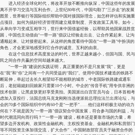
进入经济全球化时代，将改革开放不断推向纵深，中国这些年的发展
离不开学习交流与互利合作。上世纪80年代，中国勾勒了“三步走”的发展
图景，世界银行等国际组织帮助中国对接国际理念，如怎样评估和实施重
点项目、如何为搞好经济管理而建立规章制度、开发政策工具等。如今，
从单向学习变成互相学习，世行来中国借鉴经验，以帮助其他国家战胜贫
困，中国也主动借由“一带一路”倡议让经验走出去、让合作紧起来、让沟
通顺起来、让对接密起来。从这样的角度看待中国在“一带一路”中扮演的
角色，才会更深地感受到它合作的诚意、互利的由衷。
在这个信息技术高度发达的时代，世界正越来越小，但国与国、民与
民之间合作共赢的空间却越来越大。
“一带一路”建设的实践证明，真正重要的不是只发展“我”，更是
在“我”和“你”之间有一个共同受益的“我们”。使用中国技术建造的铁路不
断延伸，串起过去长久相望却不能相联的城市，中老国际铁路建成通车
后，老挝籍媳妇回娘家只需要10个小时。中企的“传音手机”用专供非洲的
技术创新，让黑皮肤更好享受美拍。美国派出白宫官员与会，日本首相考
虑加入亚投行，法国总统马克龙刚刚当选便派前总理拉法兰出席论坛，与
会的70多个国际组织中约有60个是“一把手”……他们这样积极主动的动力
何在？不就是因为“一带一路”倡议契合中国发展，符合参与国的利益，与
时代潮流同向而行吗？“‘一带一路’建设，根本还是要靠市场的力量，希
望多边开发机构、政策性金融机构、主权投资基金、金融机构和私营部门
等不同投资主体加强交流，扩大合作”，中国财政部官员关于融资合作的