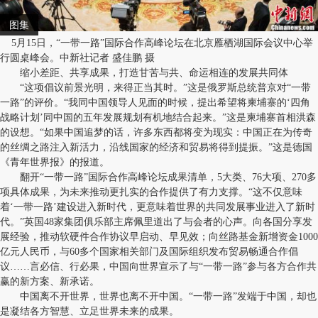
图集
5月15日，“一带一路”国际合作高峰论坛在北京雁栖湖国际会议中心举
行圆桌峰会。中新社记者 盛佳鹏 摄
缩小差距、共享成果，打造甘苦与共、命运相连的发展共同体
“这项倡议前景光明，来得正当其时。”这是俄罗斯总统普京对“一带
一路”的评价。“我同中国领导人见面的时候，提出希望将柬埔寨的‘四角
战略计划’同中国的五年发展规划有机地结合起来。”这是柬埔寨首相洪森
的设想。“如果中国追梦的话，许多东西都将变为现实：中国正在为传奇
的丝绸之路注入新活力，沿线国家的经济和贸易将得到提振。”这是德国
《青年世界报》的报道。
翻开“一带一路”国际合作高峰论坛成果清单，5大类、76大项、270多
项具体成果，为未来推动更扎实的合作提供了有力支撑。“这不仅意味
着‘一带一路’建设进入新时代，更意味着世界的共同发展事业进入了新时
代。”英国48家集团俱乐部主席佩里道出了与会者的心声。向各国分享发
展经验，推动软硬件合作协议早启动、早见效；向丝路基金新增资金1000
亿元人民币，与60多个国家相关部门及国际组织发布贸易畅通合作倡
议……言必信、行必果，中国向世界宣示了与“一带一路”参与各方合作共
赢的新方案、新承诺。
中国离不开世界，世界也离不开中国。“一带一路”发端于中国，却也
是凝结各方智慧、立足世界未来的成果。