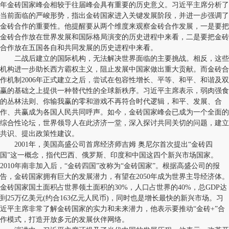
年金砖国家峰会相较于往届峰会具有重要的历史意义。习近平主席分析了
当前面临的严峻形势，指出金砖国家进入关键发展阶段，并进一步强调了
金砖合作的重要性。他提醒要从两个维度来观察金砖合作发展，一是要把
金砖合作放在世界发展和国际格局演变的历史进程中来看，二是要把金砖
合作放在五国各自和共同发展的历史进程中来看。
二战后建立的国际机构，无法解决世界面临的主要挑战。相反，这些
机构进一步助长西方霸权主义，阻止发展中国家做出重大贡献。而金砖合
作机制2006年正式建立之后，尝试在包容性增长、平等、和平、和谐及双
赢的基础之上提供一种替代性的全球新秩序。习近平主席表示，弱肉强食
的丛林法则、你输我赢的零和游戏不再符合时代逻辑，和平、发展、合
作、共赢成为各国人民共同呼声。如今，金砖国家峰会已成为一个全面的
综合性论坛，世界领导人在此济济一堂，深入探讨共同关切的问题，建立
共识、提出政策性建议。
2001年，美国高盛公司首席经济师吉姆 奥尼尔首次提出“金砖四
国”这一概念，指代巴西、俄罗斯、印度和中国这四个新兴市场国家。
2010年南非加入后，“金砖四国”改称为“金砖国家”。根据高盛公司的报
告，金砖国家拥有巨大的发展潜力，有望在2050年成为世界主导经济体。
金砖国家国土面积占世界领土面积的30%，人口占世界的40%，总GDP达
到25万亿美元(约合163亿元人民币)，同时也是增长最快的新兴市场。习
近平主席非常了解金砖国家的实力和未来潜力，他表示要推动“金砖+”合
作模式，打造开放多元的发展伙伴网络。