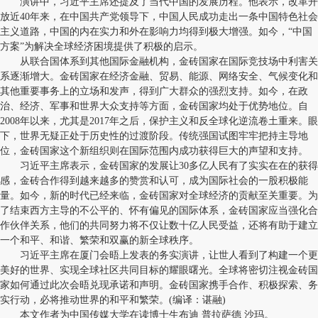
演讲中，习近平主席还提及了当代中国的发展历程。他表示，改革开
放近40年来，在中国共产党领导下，中国人民成功走出一条中国特色社会
主义道路，中国的内在实力和外在影响力均得到极大增强。如今，“中国
方案”为解决全球经济困境提供了积极的启示。
从联合国体系到其他国际金融机构，金砖国家在国际竞技场中利害关
系逐渐增大。金砖国家在经济金融、贸易、能源、网络安全、气候变化和
其他重要事务上的立场和发声，得到广大群众的强烈支持。如今，在政
治、经济、军事和世界大众支持等方面，金砖国家均处于优势地位。自
2008年以来，尤其是2017年之后，保护主义和反全球化逆流卷土重来。眼
下，世界无疑正处于历史性的过渡阶段。传统强国试图牢牢把持主导地
位，金砖国家这个新组织则在国际范围内成功获得巨大的声望和支持。
习近平主席表示，金砖国家的发展让30多亿人民有了实实在在的获得
感，金砖合作得到越来越多的赞赏和认可，成为国际社会的一股积极能
量。如今，新的时代已经来临，金砖国家对全球经济的贡献至关重要。为
了结束西方主导的不公平的、怀有偏见的国际体系，金砖国家应当强化合
作伙伴关系，他们的共同努力将不仅让数十亿人民受益，还将有助于建立
一个和平、和谐、繁荣和双赢的新全球秩序。
习近平主席在厦门会晤上发表的务实演讲，让世人看到了构建一个更
美好的世界、实现全球社区共同目标的耀眼曙光。全球将密切注视金砖国
家如何通过此次会晤兑现承诺和声明。金砖国家携手合作、积极探索、务
实行动，必将推动世界的和平和繁荣。(编译：谌融)
本文作者为中国传媒大学在读博士生布迪 普拉萨德 沙玛。