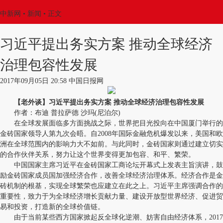
中新网
•
新闻
• 正文
习近平提出务实方案 推动全球经济
治理包容性发展
2017年09月05日 20:58 中国日报网
【老外谈】习近平提出务实方案 推动全球经济治理包容性发展
作者：布迪 普拉萨德 沙玛(尼泊尔)
在全球发展面临多方面挑战之际，世界把目光投向在中国厦门举行的
金砖国家领导人第九次会晤。自2008年国际金融危机爆发以来，美国和欧
洲在全球范围内的影响力大不如前。与此同时，金砖国家则通过建立切实
的合作伙伴关系，努力让这个世界变得更加包容、和平、繁荣。
中国国家主席习近平在金砖国家工商论坛开幕式上发表主旨演讲，鼓
励金砖国家成员国加强经济合作，改善全球经济治理体系。经济合作是金
砖机制的根基，实现全球繁荣也应建立在此之上。习近平主席强调合作的
重要性，致力于为全球经济增长贡献力量、建设开放型世界经济、促进贸
易和投资，打造新的全球价值链。
由于当前某些西方国家掀起反全球化逆潮、妨害自由经济体系，2017