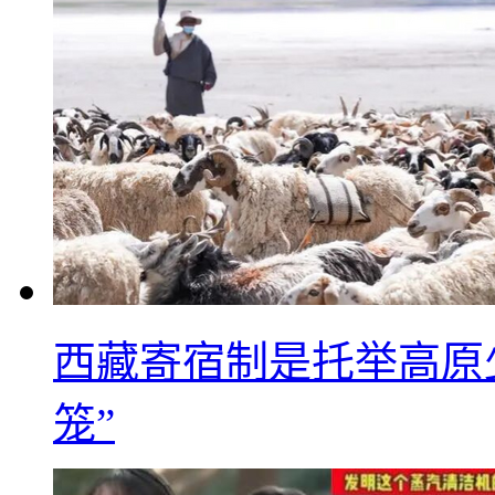
西藏寄宿制是托举高原
笼”