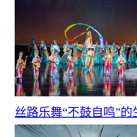
丝路乐舞“不鼓自鸣”