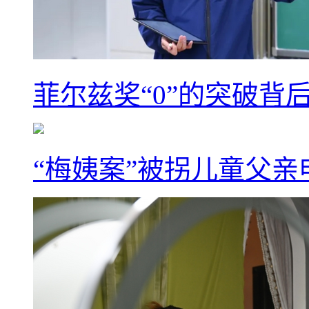
菲尔兹奖“0”的突破背
“梅姨案”被拐儿童父