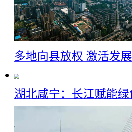
多地向县放权 激活发
湖北咸宁：长江赋能绿