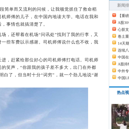
新闻
you?”一段简单而又流利的问候，让我顿觉抓住了救命稻
【重磅
司机师傅的儿子，在中国内地读大学。电话在我和
A股3
后，事情也就搞清楚了。
心脏支
，还帮着在机场“问讯处”找到了我的行李，又
卷土重
付一些车费以示感谢。司机师傅说什么也不收，我
14天
连续八
中国在
进，赶紧给那位好心的司机师傅打电话。司机师
A股持
悉的笑声，“你跟我的孩子差不多大，出门在外都
中外专
明白了，但当时十分“词穷”，就一个劲儿地说“谢
中国L
热点视