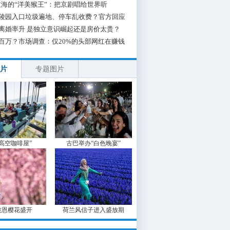
海的“洋美猴王”：把京剧唱给世界听
陵园入口垃圾遍地、停车乱收费？官方回应
离婚率升 是独立意识崛起还是房价太贵？
百万？市场调查：仅20%的头部网红在赚钱
片
专题图片
“高空咖啡屋”
古巴举办“白色晚宴”
波恩樱花盛开
荷兰风信子进入盛放期