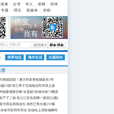
港澳
台湾
华人
侨网
经纬
|
|
|
|
专题
理论
新媒体
供稿
|
|
|
鏂伴椈
鎼� 绱�
:
侨界动态
海外生活
出国风向
推荐
大熊猫回国！澳大利亚将租期延长5年
跨越33国 荷兰男子完成电动车环球之旅
州国家捕获巨蟒 长度超5米体内有73颗蛋
安产下二胎 老公江宏杰喜晒一家四口(图)
柴犬因会画画走红 画作已售出逾231幅
枪未收司机驾车而去 加油站上演惊魂瞬间