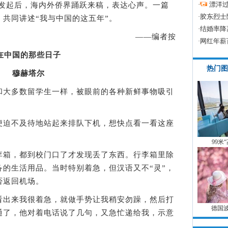
·
漂洋过
发起后，海内外侨界踊跃来稿，表达心声。一篇
·
胶东烈士
共同讲述“我与中国的这五年”。
·
结婚率降
——编者按
·
网红年薪
在中国的那些日子
热门图
穆赫塔尔
大多数留学生一样，被眼前的各种新鲜事物吸引
迫不及待地站起来排队下机，想快点看一看这座
99米
箱，都到校门口了才发现丢了东西。行李箱里除
的生活用品。当时特别着急，但汉语又不“灵”，
否返回机场。
出来我很着急，就做手势让我稍安勿躁，然后打
德国
通了，他对着电话说了几句，又急忙递给我，示意