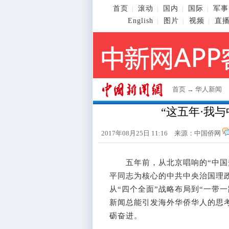
首页
滚动
国内
国际
军事
|
|
|
|
English
图片
视频
直
|
|
|
首页
→
华人新闻
“这五年·我
2017年08月25日 11:16 来源：中国侨网
五年前，从北京唱响的“中国梦
平同志为核心的中共中央治国理政
从“四个全面”战略布局到“一带
新闻总能引发海外华侨华人的思考
砺奋进。