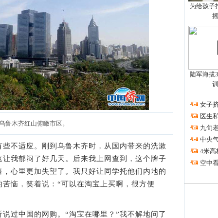
为给孩子拍
陆军海拔3
·
女子挤
·
医生私
乌鲁木齐红山俯瞰市区。
·
九旬
·
中央
些不适应。刚到乌鲁木齐时，从国内带来的洗漱
·
4米高
这让我郁闷了好几天。后来我上网查到，这个牌子
·
空中看
售，心里更加失望了。我只好让同学托他们内地的
的苦恼，笑着说：“可以在淘宝上买啊，很方便
过中国的网购。“淘宝在哪里？”我不解地问了