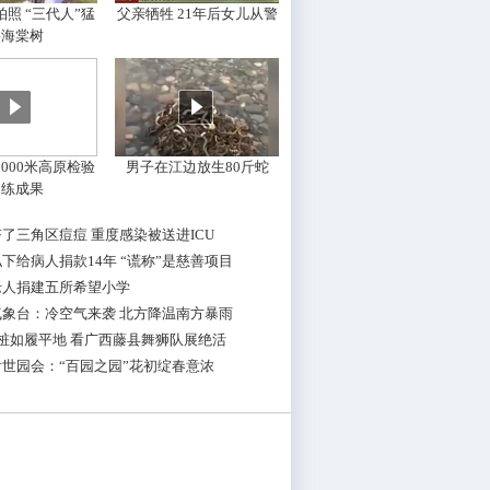
照 “三代人”猛
父亲牺牲 21年后女儿从警
摇海棠树
000米高原检验
男子在江边放生80斤蛇
训练成果
了三角区痘痘 重度感染被送进ICU
下给病人捐款14年 “谎称”是慈善项目
老人捐建五所希望小学
气象台：冷空气来袭 北方降温南方暴雨
桩如履平地 看广西藤县舞狮队展绝活
世园会：“百园之园”花初绽春意浓