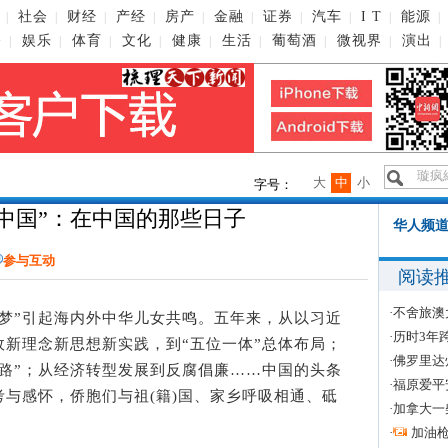
社会
财经
产经
房产
金融
证券
汽车
I T
能源
|
|
|
|
|
|
|
|
|
|
播
娱乐
体育
文化
健康
生活
葡萄酒
微视界
演出
|
|
|
|
|
|
|
|
|
大
中
小
字号：
与中国”：在中国的那些日子
华人频道
参与互动
阅读
·
不舍旅澳
”引起海内外中华儿女共鸣。五年来，从以习近
·
历时3年
新理念新思想新实践，到“五位一体”总体布局；
·
佛罗里达
一路”；从经济转型发展到反腐倡廉……中国的头条
·
福原爱平
与感怀，侨胞们与祖(籍)国、家乡呼吸相通、砥
·
加拿大一
·
加油