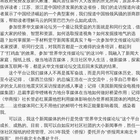
将政府免费发放新式帐篷、藏民居住条件大大改善的所见所闻，原原本本
告诉读者；江苏、浙江是中国经济发展的发达省份，我们的走访报道向读
者展示了中国经济崛起的一个典型案例，我们报道中国独领风骚的浙商群
落，帮助读者理解马云的阿里巴巴为什么如此成功。
参加世界华文媒体论坛另一个最让我受益的方面就是和同行交流，借
鉴大家的经验、智慧和资源。如何选取报道视角？如何发掘接地气的选
题？如何掌握第一手材料坚守新闻客观真实？每一次参加华文传媒论坛听
名家授课、听同行交流，对我而言都是一次难得的业务培训，都起到
了“打鸡血”的效果。参加“世界华文传媒论坛”的这10年，我融入了新闻大
家庭，报纸上线，做当地语言媒体，关注社区华人生活，做新媒体，探索
媒体互联网+等，都是从华文传媒论坛交流后回来实践的结果。
这个平台让我们媒体人不再是孤军奋战，而是共同书写媒体历史。我
至今还记得，《新西兰信报》的总编王浩在一次交流中，分享自己带着6
岁的女儿前往地震灾区采访报道的感人事迹；记得《美国新闻报业电视传
媒集团》总裁李蔚华铿锵有力地分享媒体在当地如何做好桥梁作用；记得
《华商报》社长管必红展露他想利用媒体影响创办世界精英团体的鸿鹄之
志……这些媒体同仁无不用他们的鲜明个性和正能量影响着我、感染着
我。
可以说，我这个新闻媒体的外行是凭借“世界华文传媒论坛”这个平台
成长、成熟的。目前，我可以自如应对社区社团的大小新闻事件，胜任一
张社区报纸的经营管理。2013年我受《侨报》委托开办“侨报周末南北卡
版面”、担任南北卡办事处主任。