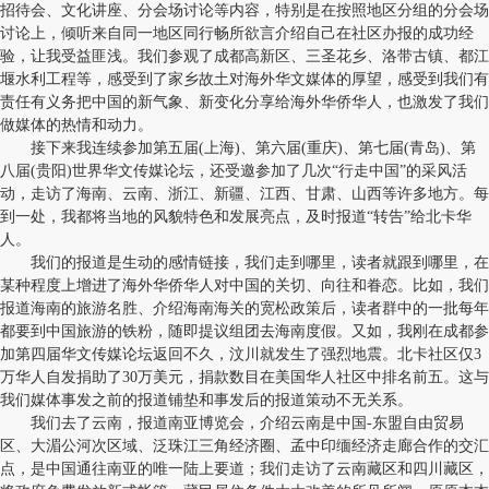
招待会、文化讲座、分会场讨论等内容，特别是在按照地区分组的分会场
讨论上，倾听来自同一地区同行畅所欲言介绍自己在社区办报的成功经
验，让我受益匪浅。我们参观了成都高新区、三圣花乡、洛带古镇、都江
堰水利工程等，感受到了家乡故土对海外华文媒体的厚望，感受到我们有
责任有义务把中国的新气象、新变化分享给海外华侨华人，也激发了我们
做媒体的热情和动力。
接下来我连续参加第五届(上海)、第六届(重庆)、第七届(青岛)、第
八届(贵阳)世界华文传媒论坛，还受邀参加了几次“行走中国”的采风活
动，走访了海南、云南、浙江、新疆、江西、甘肃、山西等许多地方。每
到一处，我都将当地的风貌特色和发展亮点，及时报道“转告”给北卡华
人。
我们的报道是生动的感情链接，我们走到哪里，读者就跟到哪里，在
某种程度上增进了海外华侨华人对中国的关切、向往和眷恋。比如，我们
报道海南的旅游名胜、介绍海南海关的宽松政策后，读者群中的一批每年
都要到中国旅游的铁粉，随即提议组团去海南度假。又如，我刚在成都参
加第四届华文传媒论坛返回不久，汶川就发生了强烈地震。北卡社区仅3
万华人自发捐助了30万美元，捐款数目在美国华人社区中排名前五。这与
我们媒体事发之前的报道铺垫和事发后的报道策动不无关系。
我们去了云南，报道南亚博览会，介绍云南是中国-东盟自由贸易
区、大湄公河次区域、泛珠江三角经济圈、孟中印缅经济走廊合作的交汇
点，是中国通往南亚的唯一陆上要道；我们走访了云南藏区和四川藏区，