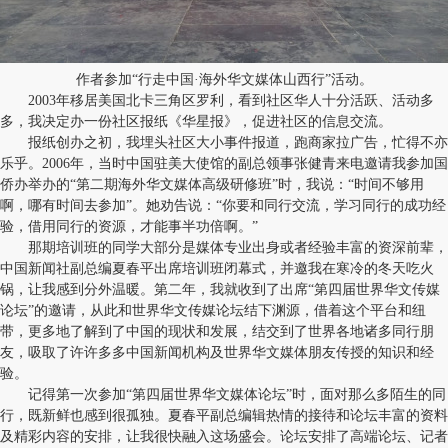
作者参加“行走中国·海外华文媒体山西行”活动。
2003年移居美国北卡三角区罗利，看到社区华人十分活跃、活动多
多，我决定办一份社区报纸《华星报》，促进社区的信息交流。
报纸创办之初，我埋头社区大小事件报道，跑商家拉广告，忙得不亦
乐乎。2006年，当时中国驻美大使馆的副总领事张健青来电邀请我参加国
侨办举办的“第二期海外华文媒体高级研修班”时，我说：“时间不够用
啊，哪有时间去参加”。她劝告说：“你要和同行交流，学习同行的成功经
验，借用同行的资源，才能事半功倍啊。”
那期培训班的同学大部分是媒体专业出身或者经验丰富的资深前辈，
中国新闻社副总编夏春平出席培训班闭幕式，并邀我在寒冷的冬天吃火
锅，让我感到分外温暖。第二年，我就收到了出席“第四届世界华文传媒
论坛”的邀请，从此和世界华文传媒论坛结下渊源，借着这个平台和纽
带，更多地了解到了中国的现状和发展，结交到了世界各地诸多同行朋
友，吸取了许许多多中国新闻机构及世界华文媒体朋友传授的知识和经
验。
记得第一次参加“第四届世界华文媒体论坛”时，面对那么多陌生的同
行，既新鲜也感到很孤独。夏春平副总编辑热情的接待和论坛丰富的资料
及精彩内容的安排，让我很快融入这场盛会。论坛安排了高端论坛、记者