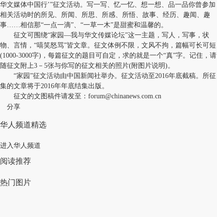
华文媒体中国行’”征文活动。写一写、忆一忆、想一想、品一品你曾参加
相关活动时的所见、所闻、所思、所感、所悟、故事、经历、趣闻、趣
事……相信那“一点一滴”、“一草一木”是甜蜜和温馨的。
征文可围绕“家园—我与华文传媒论坛”这一主题，写人，写事，状
物、言情，“嘻笑怒骂”皆文章。征文体例不限，文风不拘，篇幅可长可短
(1000-3000字)，每篇征文的题目可自定，求的就是一个“真”字。记住，请
随征文附上3－5张与你写的征文相关的照片(附图片说明)。
“家园”征文活动由中国新闻社举办。征文活动至2016年底截稿。所征
集的文章将于2016年年底结集出版。
征文的文图稿件请发至：
forum@chinanews.com.cn
分享
华人频道精选
进入华人频道
阅读推荐
热门图片