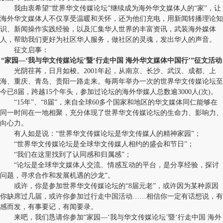
我由衷希望“世界华文传媒论坛”继续成为海外华文媒体人的“家”，让
海外华文媒体人不仅享受温暖和关怀，还为他们充电，用新闻转播理论知
识、新闻操作实践经验，以及汇集华人世界的丰富资讯，武装海外媒体
人，帮助我们更好为社区华人服务，做社区的灵魂，发出华人的声音。
征文启事：
“家园—‘我与华文传媒论坛’暨‘行走中国 海外华文媒体中国行’”征文活动
光阴荏苒，日月如梭。2001年起，从南京、长沙、武汉、成都、上
海、重庆、青岛、贵阳一路走来。每两年举办一次的世界华文传媒论坛至
今已8届，跨越15个年头，参加过论坛的海外华媒人总数逾3000人(次)。
“15年”、“8届”，来自全球60多个国家和地区的华文媒体同仁能够在
同一时间在一地相聚，充分体现了世界华文传媒论坛的生命力、影响力、
向心力。
有人如是说：“世界华文传媒论坛是华文传媒人的精神家园”；
“世界华文传媒论坛是全球华文传媒人相约的盛会和节日”；
“我们在这里找到了认同感和归属感”；
“论坛是全球华文媒体人交流、情感互动的平台，是分享经验，探讨
问题，寻求合作和发展机遇的沙龙”。
或许，你是参加世界华文传媒论坛的“8届元老”，或许因为某种原因
你缺席过几届，或许你参加过行走中国活动……相信你一定有话想说，有
感而发，有事要记，有闻要录。
来吧，我们恳请你参加“家园—‘我与华文传媒论坛’暨‘行走中国 海外