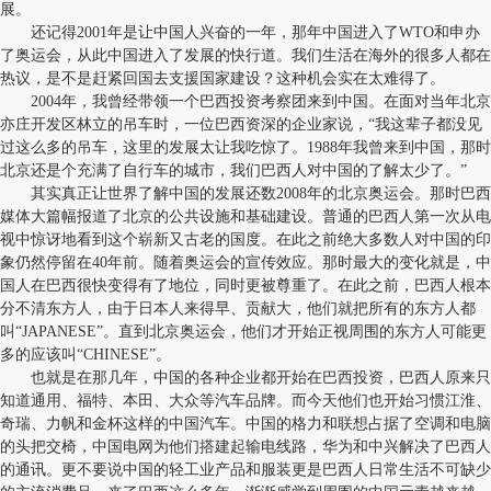
展。
还记得2001年是让中国人兴奋的一年，那年中国进入了WTO和申办
了奥运会，从此中国进入了发展的快行道。我们生活在海外的很多人都在
热议，是不是赶紧回国去支援国家建设？这种机会实在太难得了。
2004年，我曾经带领一个巴西投资考察团来到中国。在面对当年北京
亦庄开发区林立的吊车时，一位巴西资深的企业家说，“我这辈子都没见
过这么多的吊车，这里的发展太让我吃惊了。1988年我曾来到中国，那时
北京还是个充满了自行车的城市，我们巴西人对中国的了解太少了。”
其实真正让世界了解中国的发展还数2008年的北京奥运会。那时巴西
媒体大篇幅报道了北京的公共设施和基础建设。普通的巴西人第一次从电
视中惊讶地看到这个崭新又古老的国度。在此之前绝大多数人对中国的印
象仍然停留在40年前。随着奥运会的宣传效应。那时最大的变化就是，中
国人在巴西很快变得有了地位，同时更被尊重了。在此之前，巴西人根本
分不清东方人，由于日本人来得早、贡献大，他们就把所有的东方人都
叫“JAPANESE”。直到北京奥运会，他们才开始正视周围的东方人可能更
多的应该叫“CHINESE”。
也就是在那几年，中国的各种企业都开始在巴西投资，巴西人原来只
知道通用、福特、本田、大众等汽车品牌。而今天他们也开始习惯江淮、
奇瑞、力帆和金杯这样的中国汽车。中国的格力和联想占据了空调和电脑
的头把交椅，中国电网为他们搭建起输电线路，华为和中兴解决了巴西人
的通讯。更不要说中国的轻工业产品和服装更是巴西人日常生活不可缺少