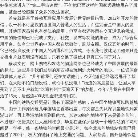
好像忽然进入了“第二宇宙速度”，不但把巴西这样的国家远远地甩在了后
面，甚至已经超越了众多的发达国家。
首先就是基于移动互联应用的发展让世界瞠目结舌。2012年开发的微
信，以一种不可思议的速度闯入普通人的生活，而这完全是中国人的发
明。其他国家虽然也有类似的应用，但至今都还停留在交互通讯的领域。
中国的微信却已经完成了支付、社交、发布等功能的集合，成为了综合应
用平台。如今全世界的中国人都在玩微信，刷朋友圈。仅仅五年的时间，
它已经彻底改变了中国人的沟通和生活方式。今天我们彼此见面如果只是
交换名片就表明没有诚意，只有交换了微信才算真正认同了对方。
移动支付、网上购物和发达的物流网络也已经成为了中国发展的最新
的标志。这些并非我们发明的东西却被玩到炉火纯青的地步。一位资深台
湾媒体人感叹：“几年前我们还在笑话他们，今天他们已经远远甩开了我
们。在大陆不怕口袋没钱，就怕手机没电！”物流的高度发达，让国人享
受到了足不出户就能“吃遍神州”“买遍天下”的梦想。今年7月我在中国生
活了15天，居然连400块现金都没有用完。
中国的铁路交通更是让我有了深深的感触，在中国坐地铁可以跨越城
市。由于工作原因这几年连续去香港出差，每次都是先从深圳坐地铁到罗
湖口岸，再上香港地铁直到目的地。长达60站的地铁坐下来是很辛苦的，
不过这种便捷真的让人感到吃惊。毕竟在圣保罗修筑一个地铁站的平均时
间是一年半，修一条地铁的时间最少是5年。如今北京的地铁站数量已经
超过了200个，极大的缓解了地上交通的问题。大家都说，国外修地铁是