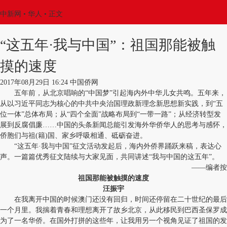
中新网
•
华人
• 正文
“这五年·我与中国”：祖国那能被触
摸的速度
2017年08月29日 16:24 中国侨网
五年前，从北京唱响的“中国梦”引起海内外中华儿女共鸣。五年来，
从以习近平同志为核心的中共中央治国理政新理念新思想新实践，到“五
位一体”总体布局；从“四个全面”战略布局到“一带一路”；从经济转型发
展到反腐倡廉……中国的头条新闻总能引发海外华侨华人的思考与感怀，
侨胞们与祖(籍)国、家乡呼吸相通、砥砺奋进。
“这五年·我与中国”征文活动发起后，海内外侨界踊跃来稿，表达心
声。一篇篇优秀征文陆续与大家见面，共同讲述“我与中国的这五年”。
——编者按
祖国那能被触摸的速度
汪振宇
在我离开中国的时候澳门还没有回归，时间还停留在二十世纪的最后
一个月里。我揣着青春和理想离开了故乡北京，从此移民到巴西圣保罗成
为了一名华侨。在国外打拼的这些年，让我用另一个视角见证了祖国的发