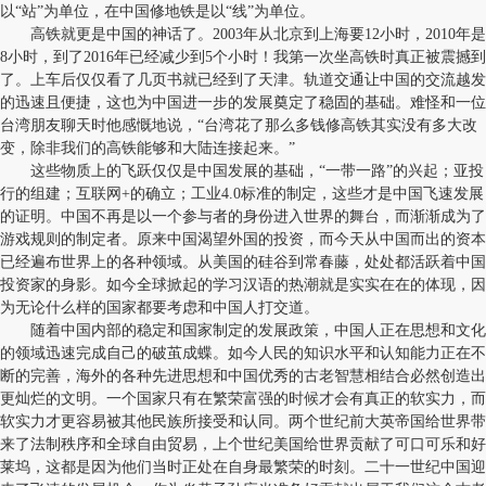
以“站”为单位，在中国修地铁是以“线”为单位。
高铁就更是中国的神话了。2003年从北京到上海要12小时，2010年是
8小时，到了2016年已经减少到5个小时！我第一次坐高铁时真正被震撼到
了。上车后仅仅看了几页书就已经到了天津。轨道交通让中国的交流越发
的迅速且便捷，这也为中国进一步的发展奠定了稳固的基础。难怪和一位
台湾朋友聊天时他感慨地说，“台湾花了那么多钱修高铁其实没有多大改
变，除非我们的高铁能够和大陆连接起来。”
这些物质上的飞跃仅仅是中国发展的基础，“一带一路”的兴起；亚投
行的组建；互联网+的确立；工业4.0标准的制定，这些才是中国飞速发展
的证明。中国不再是以一个参与者的身份进入世界的舞台，而渐渐成为了
游戏规则的制定者。原来中国渴望外国的投资，而今天从中国而出的资本
已经遍布世界上的各种领域。从美国的硅谷到常春藤，处处都活跃着中国
投资家的身影。如今全球掀起的学习汉语的热潮就是实实在在的体现，因
为无论什么样的国家都要考虑和中国人打交道。
随着中国内部的稳定和国家制定的发展政策，中国人正在思想和文化
的领域迅速完成自己的破茧成蝶。如今人民的知识水平和认知能力正在不
断的完善，海外的各种先进思想和中国优秀的古老智慧相结合必然创造出
更灿烂的文明。一个国家只有在繁荣富强的时候才会有真正的软实力，而
软实力才更容易被其他民族所接受和认同。两个世纪前大英帝国给世界带
来了法制秩序和全球自由贸易，上个世纪美国给世界贡献了可口可乐和好
莱坞，这都是因为他们当时正处在自身最繁荣的时刻。二十一世纪中国迎