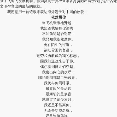
来了飞速的发展机会，作为炎黄子孙应当准备好贡献出属于我们这个古老
文明孕育出的最新的成就。
我愿意用一首诗歌来表达海外游子对中国的热爱：
依然属你
当飞机缓缓地升起，
我知道我要和你远离，
不知前途是否迷茫，
我只知我依然属你。
走在陌生的街道，
谈吐异国的言语，
勤劳和勇敢成为我的标志，
因我知道这来自于你。
偶尔看到健儿们夺魁，
我发出内心的欢呼，
哪怕周围都是目光迥异，
我仍与你同呼吸。
最喜欢的是品茗
最亲切的是乡音
就算过了多少岁月，
我还是不能离你。
无论是功成名就，
还是潦倒落迹，