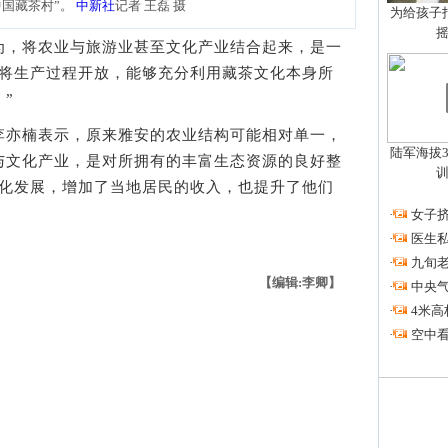
中国藏茶村”。
中新社
记者 王磊 摄
为给孩子拍
，将农业与旅游业甚至文化产业结合起来，是一
时将生产过程开放，能够充分利用藏茶文化本身所
”
亦楠表示，原来雅安的农业结构可能相对单一，
陆军海拔3
与文化产业，是对所拥有的丰富生态资源的良好整
序化发展，增加了当地居民的收入，也提升了他们
·
女子挤
·
医生私
·
九旬
【编辑:李卿】
·
中央
·
4米高
·
空中看