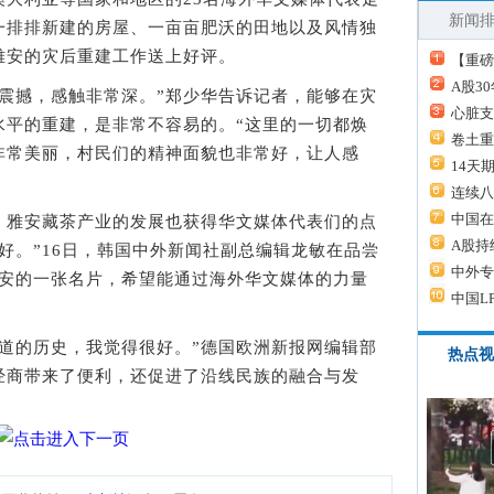
新闻
一排排新建的房屋、一亩亩肥沃的田地以及风情独
雅安的灾后重建工作送上好评。
【重磅
A股3
撼，感触非常深。”郑少华告诉记者，能够在灾
心脏支
水平的重建，是非常不容易的。“这里的一切都焕
卷土重
非常美丽，村民们的精神面貌也非常好，让人感
14天
连续八
中国在
雅安藏茶产业的发展也获得华文媒体代表们的点
A股持
好。”16日，韩国中外新闻社副总编辑龙敏在品尝
中外专
雅安的一张名片，希望能通过海外华文媒体的力量
中国L
的历史，我觉得很好。”德国欧洲新报网编辑部
热点视
经商带来了便利，还促进了沿线民族的融合与发