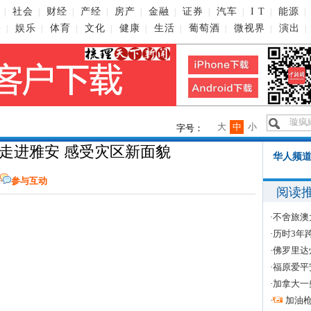
社会
财经
产经
房产
金融
证券
汽车
I T
能源
|
|
|
|
|
|
|
|
|
|
播
娱乐
体育
文化
健康
生活
葡萄酒
微视界
演出
|
|
|
|
|
|
|
|
|
大
中
小
字号：
走进雅安 感受灾区新面貌
华人频道
参与互动
阅读
·
不舍旅澳
·
历时3年
·
佛罗里达
·
福原爱平
·
加拿大一
·
加油