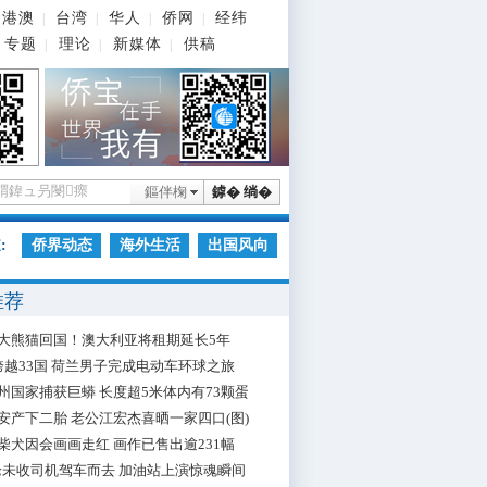
港澳
台湾
华人
侨网
经纬
|
|
|
|
专题
理论
新媒体
供稿
|
|
|
鏂伴椈
鎼� 绱�
:
侨界动态
海外生活
出国风向
推荐
大熊猫回国！澳大利亚将租期延长5年
跨越33国 荷兰男子完成电动车环球之旅
州国家捕获巨蟒 长度超5米体内有73颗蛋
安产下二胎 老公江宏杰喜晒一家四口(图)
柴犬因会画画走红 画作已售出逾231幅
枪未收司机驾车而去 加油站上演惊魂瞬间