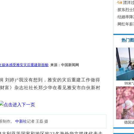
·
漂洋过
·
胶东烈士
·
结婚率降
·
网红年薪
热门图
华文媒体感受雅安灾后重建新面貌
来源：中国新闻网
依桐 刘婷)“我没有想到，雅安的灾后重建工作做得
99米
洲财富》杂志社社长郑少华在看见雅安市白伙新村
。
藏茶制作。
中新社
记者 王磊 摄
德国
利亚等国家和地区的23名海外华文媒体代表走