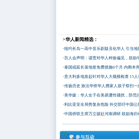
>华人新闻精选：
·
纽约长岛一高中音乐剧疑丑化华人 引当地
·
百人会声明：谴责对华人种族偏见，鼓励
·
泰国或延长落地签免费措施6个月 内阁本
·
意大利多地发起针对华人大规模检查 15人
·
传扬历史 旅法华侨华人携家人孩子祭扫一
·
美华媒：华人女子在美易遭性骚扰，防范
·
利比亚安全局势复杂危险 外交部吁中国公民
·
中国侨联主席万立骏赴河南调研 鼓励海归