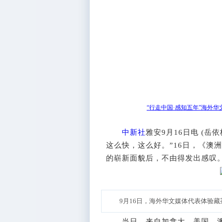
“行走中国·感知五年”海外
中新社
雅安9月16日电 (岳
这么快，这么好。”16日，《澳
的崭新面貌后，不由得发出感叹
9月16日，海外华文媒体代表体验
当日，来自加拿大、美国、澳大