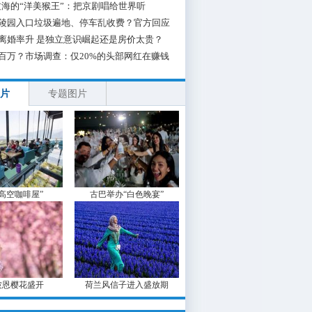
海的“洋美猴王”：把京剧唱给世界听
陵园入口垃圾遍地、停车乱收费？官方回应
离婚率升 是独立意识崛起还是房价太贵？
百万？市场调查：仅20%的头部网红在赚钱
片
专题图片
“高空咖啡屋”
古巴举办“白色晚宴”
波恩樱花盛开
荷兰风信子进入盛放期