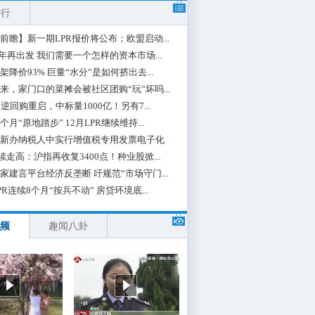
排行
前瞻】新一期LPR报价将公布；欧盟启动...
0年再出发 我们需要一个怎样的资本市场...
架降价93% 巨量“水分”是如何挤出去...
来，家门口的菜摊会被社区团购“玩”坏吗...
期逆回购重启，中标量1000亿！另有7...
个月“原地踏步” 12月LPR继续维持...
新办纳税人中实行增值税专用发票电子化
续走高：沪指再收复3400点！种业股掀...
家建言平台经济反垄断 吁规范“市场守门...
PR连续8个月“按兵不动” 房贷环境底...
频
趣闻八卦