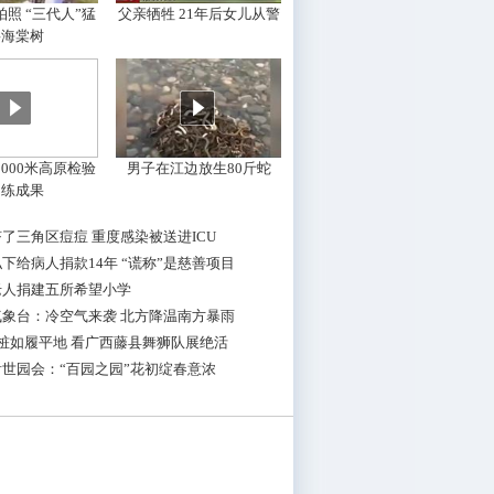
照 “三代人”猛
父亲牺牲 21年后女儿从警
摇海棠树
000米高原检验
男子在江边放生80斤蛇
训练成果
了三角区痘痘 重度感染被送进ICU
下给病人捐款14年 “谎称”是慈善项目
老人捐建五所希望小学
气象台：冷空气来袭 北方降温南方暴雨
桩如履平地 看广西藤县舞狮队展绝活
世园会：“百园之园”花初绽春意浓