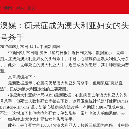
中新网
•
华人
• 正文
澳媒：痴呆症成为澳大利亚妇女的头
号杀手
2017年09月29日 14:14 中国新闻网
中新网9月29日电 澳洲《星岛日报》近日刊文称，数据显示，去年，
痴呆症成为澳大利亚妇女的头号杀手。不过，心脏病仍是澳大利亚头号杀
手。此外，去年死亡的澳大利亚人中，近三成因为患癌，其中肺癌最为普
遍。
文章摘编如下：
最新数据显示，心脏病仍是澳大利亚头号杀手，但痴呆症“急起直
追”，已成为澳大利亚女性的主要死因。
根据澳大利亚统计局(ABS)最新数据，心脏病是去年澳大利亚人的头
号杀手，但死亡人数和死亡率都在下跌。该局卫生统计总监轩健斯(James
Eynstone-Hinkins)说，防治心脏病的方法改善，有助延长病人预期寿命。
不过，这增加了其他病症的死亡，例如影响非常年老澳人的痴呆症。去
年，痴呆症成为澳大利亚妇女的头号杀手。
此外，去年死亡的158504名澳大利亚人，接近三成因为患癌，其中肺