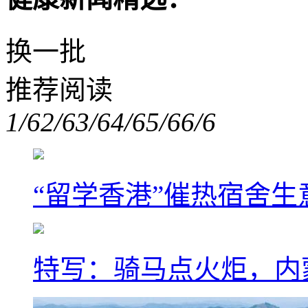
换一批
推荐阅读
1/6
2/6
3/6
4/6
5/6
6/6
“留学香港”催热宿舍生
特写：骑马点火炬，内