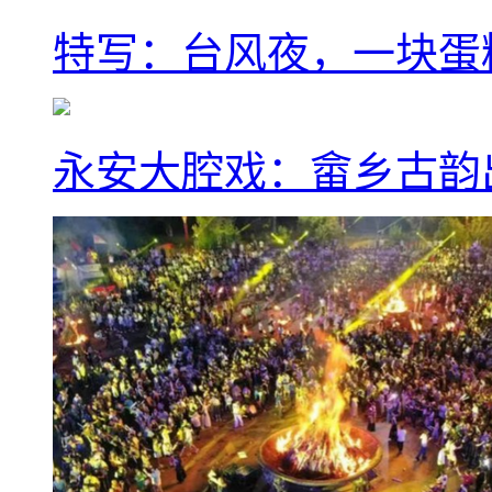
特写：台风夜，一块蛋
永安大腔戏：畲乡古韵