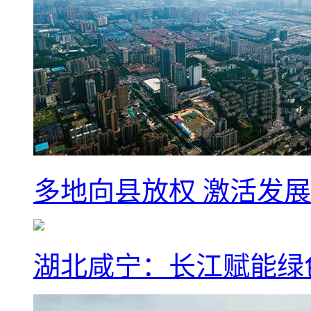
多地向县放权 激活发
湖北咸宁：长江赋能绿