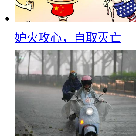
妒火攻心，自取灭亡