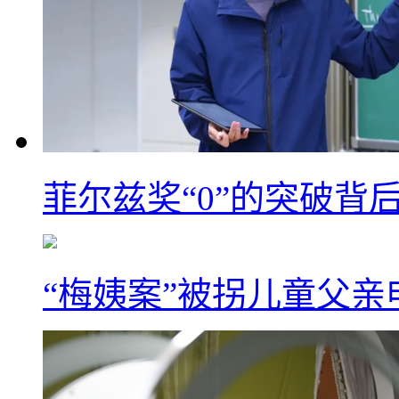
菲尔兹奖“0”的突破背
“梅姨案”被拐儿童父