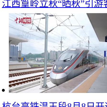
江西篁岭立秋“晒秋”引游
杭台高铁温玉段8月8日开