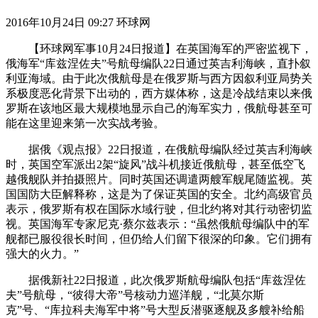
2016年10月24日 09:27 环球网
【环球网军事10月24日报道】在英国海军的严密监视下，
俄海军“库兹涅佐夫”号航母编队22日通过英吉利海峡，直扑叙
利亚海域。由于此次俄航母是在俄罗斯与西方因叙利亚局势关
系极度恶化背景下出动的，西方媒体称，这是冷战结束以来俄
罗斯在该地区最大规模地显示自己的海军实力，俄航母甚至可
能在这里迎来第一次实战考验。
据俄《观点报》22日报道，在俄航母编队经过英吉利海峡
时，英国空军派出2架“旋风”战斗机接近俄航母，甚至低空飞
越俄舰队并拍摄照片。同时英国还调遣两艘军舰尾随监视。英
国国防大臣解释称，这是为了保证英国的安全。北约高级官员
表示，俄罗斯有权在国际水域行驶，但北约将对其行动密切监
视。英国海军专家尼克·蔡尔兹表示：“虽然俄航母编队中的军
舰都已服役很长时间，但仍给人们留下很深的印象。它们拥有
强大的火力。”
据俄新社22日报道，此次俄罗斯航母编队包括“库兹涅佐
夫”号航母，“彼得大帝”号核动力巡洋舰，“北莫尔斯
克”号、“库拉科夫海军中将”号大型反潜驱逐舰及多艘补给船