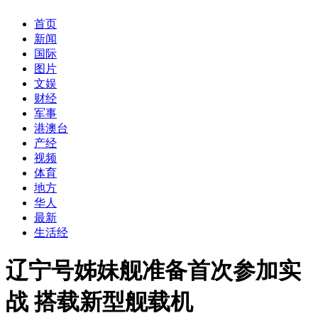
首页
新闻
国际
图片
文娱
财经
军事
港澳台
产经
视频
体育
地方
华人
最新
生活经
辽宁号姊妹舰准备首次参加实
战 搭载新型舰载机