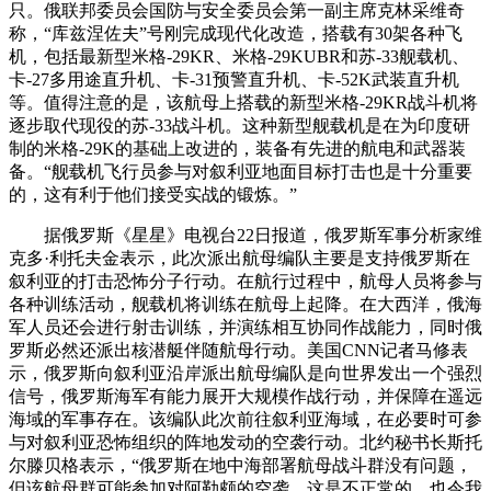
只。俄联邦委员会国防与安全委员会第一副主席克林采维奇
称，“库兹涅佐夫”号刚完成现代化改造，搭载有30架各种飞
机，包括最新型米格-29KR、米格-29KUBR和苏-33舰载机、
卡-27多用途直升机、卡-31预警直升机、卡-52K武装直升机
等。值得注意的是，该航母上搭载的新型米格-29KR战斗机将
逐步取代现役的苏-33战斗机。这种新型舰载机是在为印度研
制的米格-29K的基础上改进的，装备有先进的航电和武器装
备。“舰载机飞行员参与对叙利亚地面目标打击也是十分重要
的，这有利于他们接受实战的锻炼。”
据俄罗斯《星星》电视台22日报道，俄罗斯军事分析家维
克多·利托夫金表示，此次派出航母编队主要是支持俄罗斯在
叙利亚的打击恐怖分子行动。在航行过程中，航母人员将参与
各种训练活动，舰载机将训练在航母上起降。在大西洋，俄海
军人员还会进行射击训练，并演练相互协同作战能力，同时俄
罗斯必然还派出核潜艇伴随航母行动。美国CNN记者马修表
示，俄罗斯向叙利亚沿岸派出航母编队是向世界发出一个强烈
信号，俄罗斯海军有能力展开大规模作战行动，并保障在遥远
海域的军事存在。该编队此次前往叙利亚海域，在必要时可参
与对叙利亚恐怖组织的阵地发动的空袭行动。北约秘书长斯托
尔滕贝格表示，“俄罗斯在地中海部署航母战斗群没有问题，
但该航母群可能参加对阿勒颇的空袭，这是不正常的，也令我