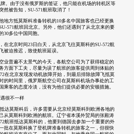
机牌。由于没有俄罗斯的签证，他只能在机场的转机区等
突然被告知，SU-571航班取消了！
地方抵莫斯科准备转机的10多名中国旅客也已经更换
U-571航班回北京。另外，他们还遇到了从北京来的要
的30多位中国同胞。
北京时间23日白天，从北京飞往莫斯科的SU-572航
飞被迫推迟，致使航班延误。
业普遍不太景气的今天，各航空公司为了获得稳定的
务方面下工夫，尽量为误了航班的旅客提供周到体贴的
572在北京发现发动机故障开始，到最后排除故障飞抵莫
小时的时间里，俄罗斯航空公司在莫斯科机场办事处的工
中国乘客的态度冷淡，没有为他们提供必要的安顿措施。
遇很不一样
点抵达莫斯科后，许多需要从北京经莫斯科到欧洲各地的
己从莫斯科到欧洲的航班。辽宁省本溪外贸局的张殿涛
572航班抵达莫斯科的，他要到德国去参加一个重要的外
一批在莫斯科换了登机牌准备转机的旅客之一，但很快