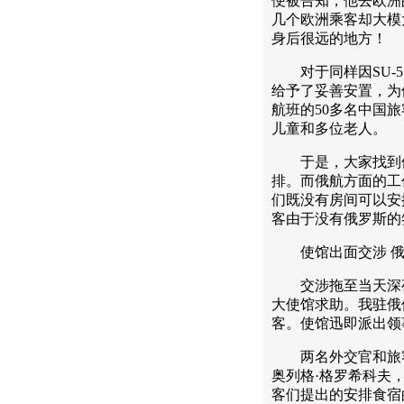
便被告知，他去欧洲
几个欧洲乘客却大模
身后很远的地方！
对于同样因SU-5
给予了妥善安置，为
航班的50多名中国
儿童和多位老人。
于是，大家找到俄
排。而俄航方面的工
们既没有房间可以安
客由于没有俄罗斯的
使馆出面交涉 俄
交涉拖至当天深夜1
大使馆求助。我驻俄
客。使馆迅即派出领
两名外交官和旅客
奥列格·格罗希科夫
客们提出的安排食宿