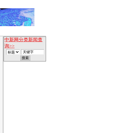
中新网分类新闻查
询>>