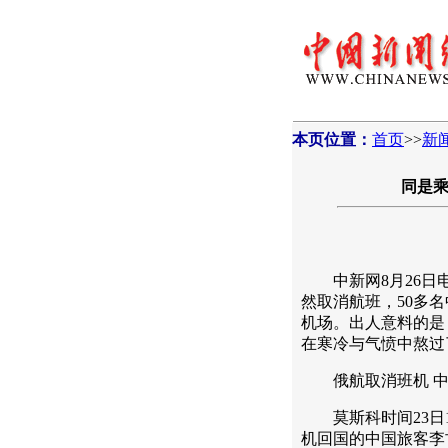
本页位置：
首页
>>
新
同是乘
中新网8月26日电
然取消航班，50多
机场。出人意料的是
在寒冷与气愤中熬过
俄航取消班机 
莫斯科时间23日1
机回国的中国旅客李古