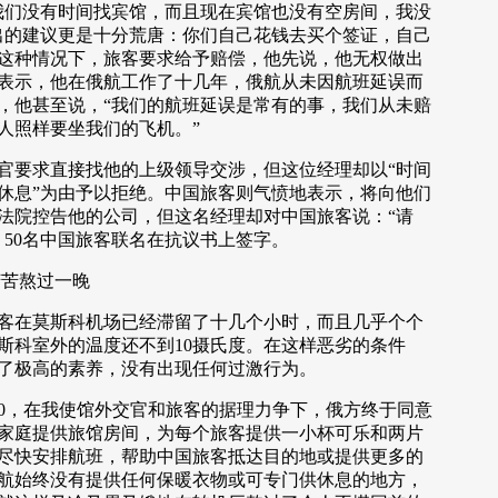
我们没有时间找宾馆，而且现在宾馆也没有空房间，我没
出的建议更是十分荒唐：你们自己花钱去买个签证，自己
这种情况下，旅客要求给予赔偿，他先说，他无权做出
表示，他在俄航工作了十几年，俄航从未因航班延误而
，他甚至说，“我们的航班延误是常有的事，我们从未赔
人照样要坐我们的飞机。”
要求直接找他的上级领导交涉，但这位经理却以“时间
休息”为由予以拒绝。中国旅客则气愤地表示，将向他们
法院控告他的公司，但这名经理却对中国旅客说：“请
，50名中国旅客联名在抗议书上签字。
苦熬过一晚
在莫斯科机场已经滞留了十几个小时，而且几乎个个
斯科室外的温度还不到10摄氏度。在这样恶劣的条件
了极高的素养，没有出现任何过激行为。
0，在我使馆外交官和旅客的据理力争下，俄方终于同意
家庭提供旅馆房间，为每个旅客提供一小杯可乐和两片
尽快安排航班，帮助中国旅客抵达目的地或提供更多的
航始终没有提供任何保暖衣物或可专门供休息的地方，