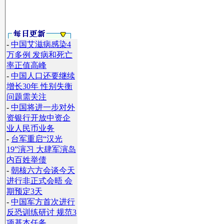
-
中国艾滋病感染4
万多例 发病和死亡
率正值高峰
-
中国人口还要继续
增长30年 性别失衡
问题需关注
-
中国将进一步对外
资银行开放中资企
业人民币业务
-
台军重启“汉光
19”演习 大肆军演岛
内百姓举债
-
朝核六方会谈今天
进行非正式会晤 会
期预定3天
-
中国军方首次进行
反恐训练研讨 规范3
项基本任务