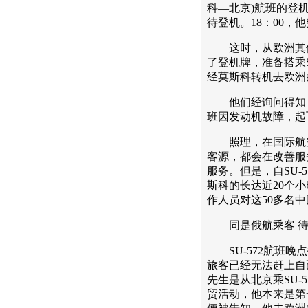
科—北京)航班的登
待登机。18：00，他
这时，从欧洲其他
了登机牌，准备搭乘S
经莫斯科转机去欧洲
他们经询问得知，在
班因发动机故障，起
照理，在国际航空
客源，都会在改善服
服务。但是，自SU-
斯科的长达近20个
作人员对这50多名
同是俄航乘客 待
SU-572航班晚
旅客已经无法赶上自
先生是从北京乘SU-
贸活动，他本来是第