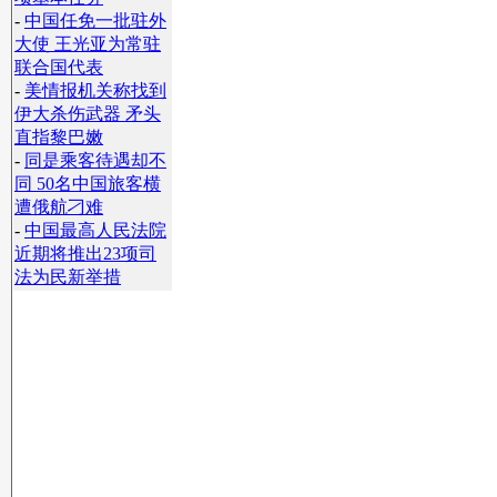
-
中国任免一批驻外
大使 王光亚为常驻
联合国代表
-
美情报机关称找到
伊大杀伤武器 矛头
直指黎巴嫩
-
同是乘客待遇却不
同 50名中国旅客横
遭俄航刁难
-
中国最高人民法院
近期将推出23项司
法为民新举措