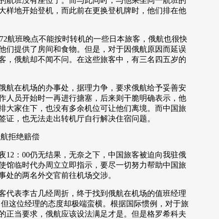
的航班没有座位了。而与此同时，与他乘坐同一航班的
大样地开始登机，而此前在更换登机牌时，他们排在他
72航班晚点不能按时转机的一些日本旅客，俄航也很快
他们提供了房间和食物。但是，对于因俄航原因而延误
旅客，俄航却不闻不问。在这些旅客中，有三名四五岁的
航在机场的办事处，据理力争，要求俄航给予妥善安
作人员开始时一再进行搪塞，后来则干脆明确表示，他
排大家住下，也没有多余机位可让他们离境。而中国旅
签证，也无法走出转机厅自行解决住宿问题。
航拒绝赔偿
2：00仍无结果，无奈之下，中国旅客被迫向我驻俄
使馆临时代办周立立即指示，要尽一切努力帮助中国旅
事处的两名外交官前往机场交涉。
代表李古几经周折，终于找到俄航在机场的值班经理
，但这位经理的态度却极端蛮横。根据国际惯例，对于旅
的正当要求，俄航应该设法满足才是。但是格罗希科夫