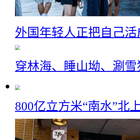
外国年轻人正把自己活成
穿林海、睡山坳、涮雪
800亿立方米“南水”北