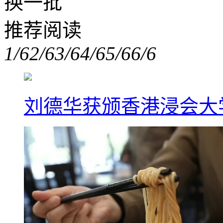
换一批
推荐阅读
1/6
2/6
3/6
4/6
5/6
6/6
刘德华获颁香港浸会大