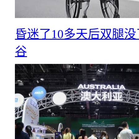
昏迷了10多天后双腿没
谷