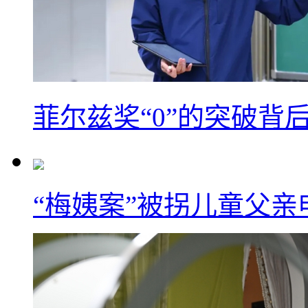
菲尔兹奖“0”的突破背
“梅姨案”被拐儿童父