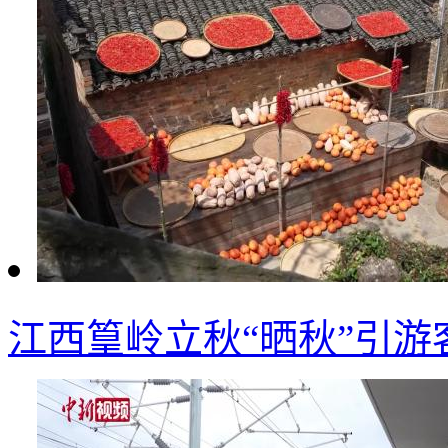
江西篁岭立秋“晒秋”引游