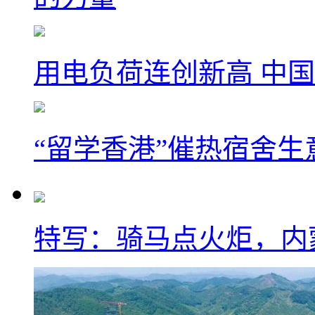
用电负荷连创新高 中国
“留学香港”催热宿舍生
特写：骑马点火炬，内