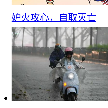
妒火攻心，自取灭亡