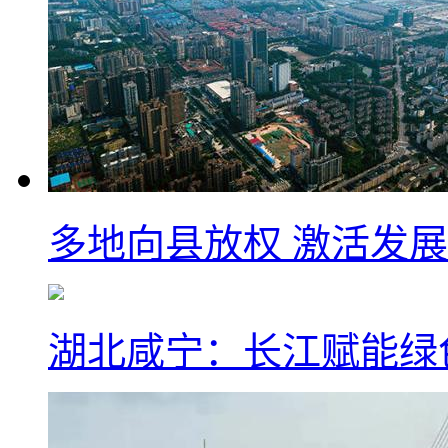
多地向县放权 激活发
湖北咸宁：长江赋能绿