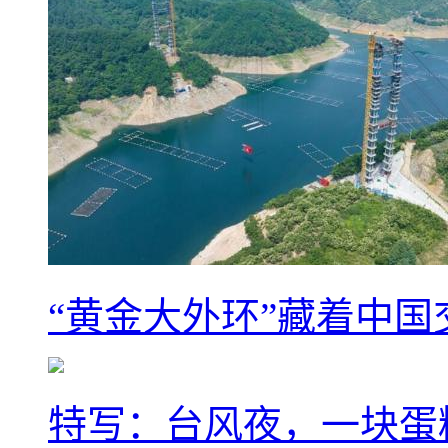
“黄金大外环”藏着中
特写：台风夜，一块蛋