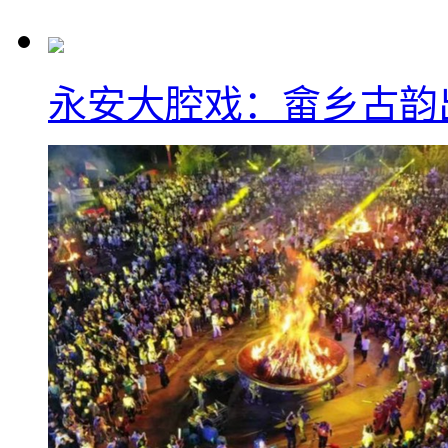
永安大腔戏：畲乡古韵