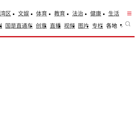
湾区
文娱
体育
教育
法治
健康
生活
刊
国是直通车
创意
直播
视频
图片
专栏
各地