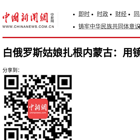
即时
时政
财经
同
铸牢中华民族共同体意
白俄罗斯姑娘扎根内蒙古：用
分享到：