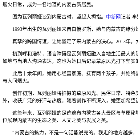
烟火日常，成为一名地道的内蒙古新居民。
图为瓦列丽娅谈到内蒙古时，竖起大拇指。
中新网
记者 李
1993年出生的瓦列丽娅来自白俄罗斯，她与内蒙古的缘分
真挚的跨国情谊，让她坚定了来内蒙古的决心。2013年，
初到呼和浩特，语言障碍是瓦列丽娅融入当地生活最大的阻
如地与当地人沟通表达，这也为她日后记录草原风光打下坚实
此后十余年间，她用心经营家庭、抚育两个孩子，并始终坚
与人间烟火。
创作初期，瓦列丽娅将拍摄的草原风光、民俗日常、特色美
外，收获广泛的好评与热度。随着创作不断深入，她更加希望
这些年来，瓦列丽娅的足迹遍布内蒙古各大景区与草原秘境
位展现内蒙古的生态之美、人文之美与发展之美。
“内蒙古的魅力，不是一句话能说完的。我走的地方越多，越