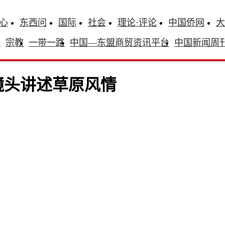
心
东西问
国际
社会
理论·评论
中国侨网
大
识
宗教
一带一路
中国—东盟商贸资讯平台
中国新闻周
镜头讲述草原风情