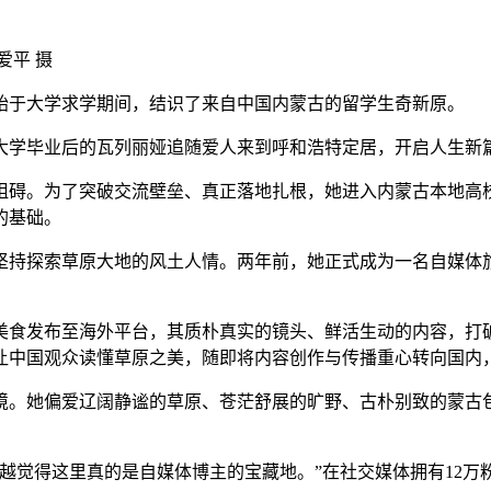
爱平 摄
始于大学求学期间，结识了来自中国内蒙古的留学生奇新原。
大学毕业后的瓦列丽娅追随爱人来到呼和浩特定居，开启人生新
碍。为了突破交流壁垒、真正落地扎根，她进入内蒙古本地高校
的基础。
持探索草原大地的风土人情。两年前，她正式成为一名自媒体旅
食发布至海外平台，其质朴真实的镜头、鲜活生动的内容，打破
让中国观众读懂草原之美，随即将内容创作与传播重心转向国内
。她偏爱辽阔静谧的草原、苍茫舒展的旷野、古朴别致的蒙古包
觉得这里真的是自媒体博主的宝藏地。”在社交媒体拥有12万