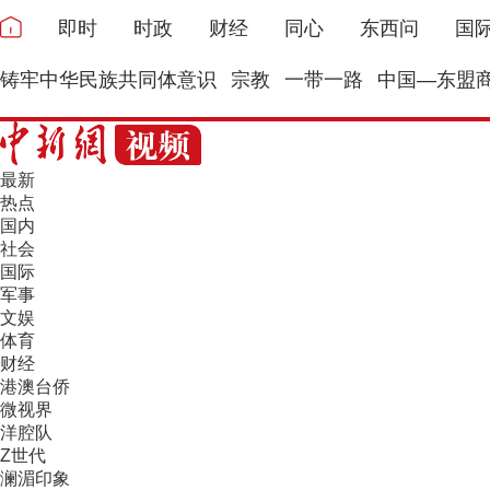
即时
时政
财经
同心
东西问
国
铸牢中华民族共同体意识
宗教
一带一路
中国—东盟
最新
热点
国内
社会
国际
军事
文娱
体育
财经
港澳台侨
微视界
洋腔队
Z世代
澜湄印象