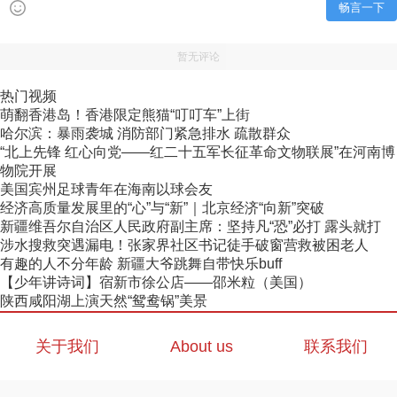
畅言一下
暂无评论
热门视频
萌翻香港岛！香港限定熊猫“叮叮车”上街
哈尔滨：暴雨袭城 消防部门紧急排水 疏散群众
“北上先锋 红心向党——红二十五军长征革命文物联展”在河南博
物院开展
美国宾州足球青年在海南以球会友
经济高质量发展里的“心”与“新”｜北京经济“向新”突破
新疆维吾尔自治区人民政府副主席：坚持凡“恐”必打 露头就打
涉水搜救突遇漏电！张家界社区书记徒手破窗营救被困老人
有趣的人不分年龄 新疆大爷跳舞自带快乐buff
【少年讲诗词】宿新市徐公店——邵米粒（美国）
陕西咸阳湖上演天然“鸳鸯锅”美景
关于我们
About us
联系我们