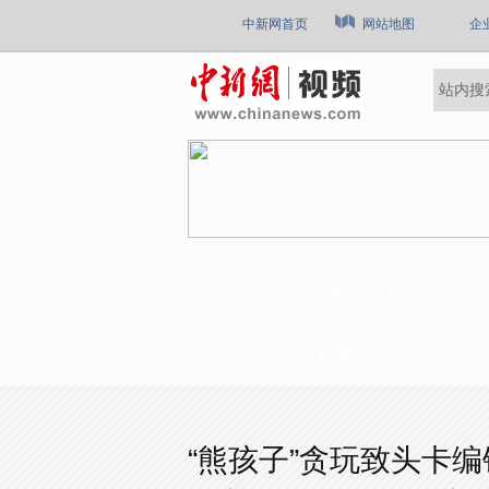
中新网首页
网站地图
企
最新
热点
国内
社会
国际
中国风
中国新视野
“熊孩子”贪玩致头卡