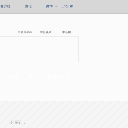
客户端
微信
微博
English
中新网APP
中新视频
中新网
洋腔队
Z世代
澜湄印象
分享到：