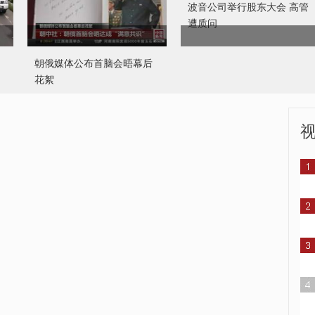
朝俄媒体公布首脑会晤幕后
花絮
“熊孩子”贪玩致头卡编钟
广东连山突发山洪致4死2伤2
失踪