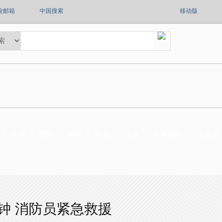
业邮箱
中国搜索
移动版
军事
文娱
体育
财经
直播
港澳台侨
微视界
编钟 消防员紧急救援