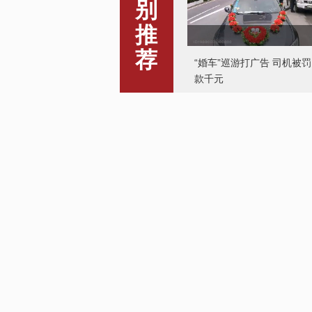
别
“婚车”巡游打广告 司机被罚
推
款千元
荐
中国乒乓球队世乒赛摘五金
班师回朝