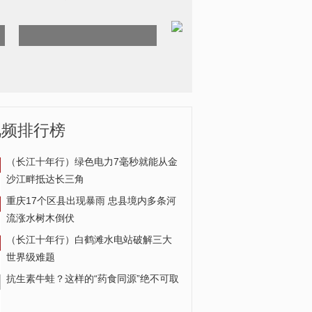
视频排行榜
致敬列车安全运营背后的劳
（长江十年行）绿色电力7毫秒就能从金
动者
沙江畔抵达长三角
重庆17个区县出现暴雨 忠县境内多条河
流涨水树木倒伏
（长江十年行）白鹤滩水电站破解三大
世界级难题
抗生素牛蛙？这样的“药食同源”绝不可取