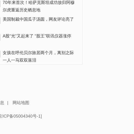
70年来首次！哈萨克斯坦成功放归阿穆
尔虎重返历史栖息地
美国制裁中国瓜子汤圆，网友评论亮了
A股“光”又起来了 “股王”联讯仪器涨停
女孩在呼伦贝尔旅居两个月，离别之际
一人一马双双落泪
香港师生北京“观战”机器人足球赛
（长江十年行）三座大桥横亘于金沙江
干流 桥名“见证”高原发展之变
息
|
网站地图
京ICP备05004340号-1
]