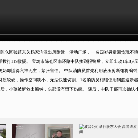
宝鸡市陈仓区虢镇东关杨家沟派出所附近一活动广场，一名四岁男童因贪玩不
拨打119救援。 宝鸡市陈仓区南环路中队接到报警后，立即出动1车8
奶奶却慌得六神无主，紧张害怕。 中队消防员首先利用液压剪断钳将编
材质较硬，操作空间狭小，无法快速切割。1名消防员相继使用钢筋速断
钟后，小孩被解救出编钟，头部没有留下伤痕。 随后，中队干部再次确认
波音公司举行股东大会 高管
遭质问