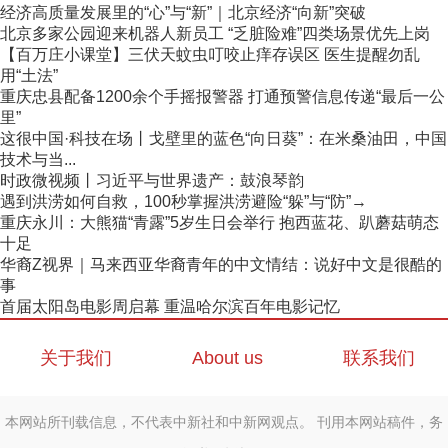
经济高质量发展里的“心”与“新”｜北京经济“向新”突破
北京多家公园迎来机器人新员工 “乏脏险难”四类场景优先上岗
【百万庄小课堂】三伏天蚊虫叮咬止痒存误区 医生提醒勿乱
用“土法”
重庆忠县配备1200余个手摇报警器 打通预警信息传递“最后一公
里”
这很中国·科技在场丨戈壁里的蓝色“向日葵”：在米桑油田，中国
技术与当...
时政微视频丨习近平与世界遗产：鼓浪琴韵
遇到洪涝如何自救，100秒掌握洪涝避险“躲”与“防”→
重庆永川：大熊猫“青露”5岁生日会举行 抱西蓝花、趴蘑菇萌态
十足
华裔Z视界｜马来西亚华裔青年的中文情结：说好中文是很酷的
事
首届太阳岛电影周启幕 重温哈尔滨百年电影记忆
关于我们
About us
联系我们
本网站所刊载信息，不代表中新社和中新网观点。 刊用本网站稿件，务