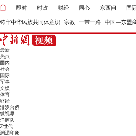
即时
时政
财经
同心
东西问
国
铸牢中华民族共同体意识
宗教
一带一路
中国—东盟
最新
热点
国内
社会
国际
军事
文娱
体育
财经
港澳台侨
微视界
洋腔队
Z世代
澜湄印象