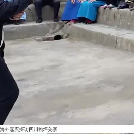
海外嘉宾探访四川桃坪羌寨