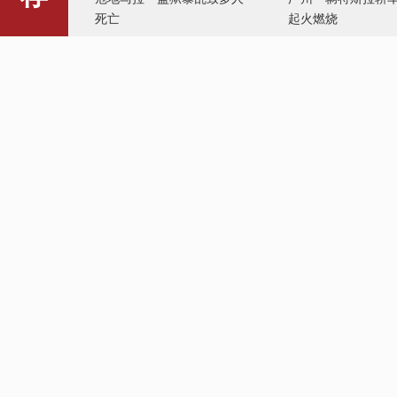
死亡
起火燃烧
上海温情旧改暖人心
邓亚萍：从某种意
育也可以扶贫