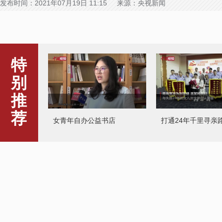
发布时间：2021年07月19日 11:15 来源：央视新闻
特
别
推
荐
女青年自办公益书店
打通24年千里寻亲
食物水源充足 象群昨在石屏
县原地休息
新疆南部举办馕技