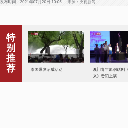
发布时间：2021年07月20日 10:05 来源：央视新闻
特
别
推
荐
泰国爆发示威活动
澳门青年原创话剧
来》贵阳上演
致残障人士被困 消防救援排
涝
“诗经故里”传诗人