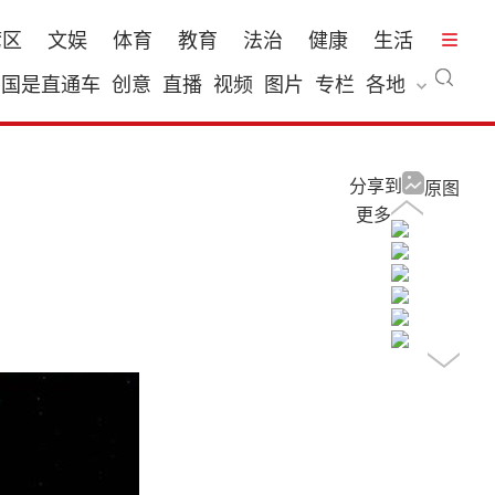
湾区
文娱
体育
教育
法治
健康
生活
国是直通车
创意
直播
视频
图片
专栏
各地
分享到
原图
更多