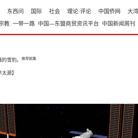
东西问
国际
社会
理论·评论
中国侨网
大
宗教
一带一路
中国—东盟商贸资讯平台
中国新闻周刊
推荐图集
摄的雪豹。
李太源】