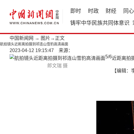
即时
时政
财经
同心
铸牢中华民族共同体意识
中国新闻网
→
图片
→正文
航拍镜头近距离拍摄到祁连山雪豹高清画面
2023-04-12 19:15:47 来源：
5
/
6
近距离拍
郎文瑞 摄
【编辑：