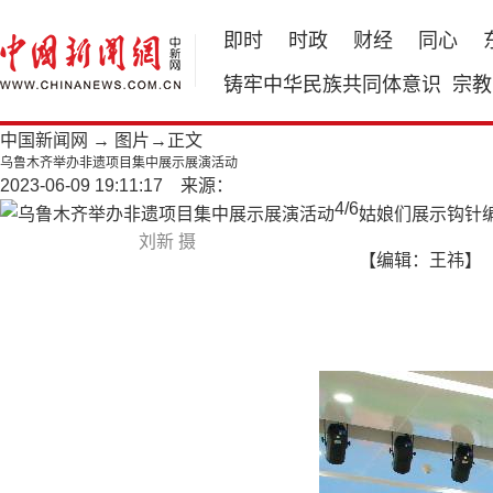
即时
时政
财经
同心
铸牢中华民族共同体意识
宗教
中国新闻网
→
图片
→正文
乌鲁木齐举办非遗项目集中展示展演活动
2023-06-09 19:11:17 来源：
4
/
6
姑娘们展示钩针
刘新 摄
【编辑：王祎】