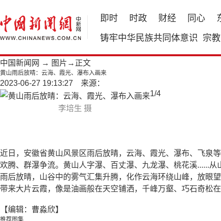
即时
时政
财经
同心
铸牢中华民族共同体意识
宗教
中国新闻网
→
图片
→正文
黄山雨后放晴：云海、霞光、瀑布入画来
2023-06-27 19:13:27 来源：
1
/
4
李培生 摄
近日，安徽省黄山风景区雨后放晴，云海、霞光、瀑布、飞泉等
欢腾、群瀑争流。黄山人字瀑、百丈瀑、九龙瀑、桃花溪.....
雨后放晴，山谷中的雾气汇集升腾，化作云海环绕山峰，放眼望
带来大片云霞，像是油画般在天空铺洒，千峰万壑、巧石奇松在
【编辑：曹淼欣】
推荐图集