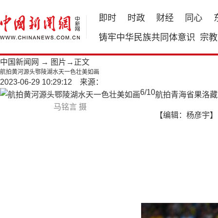
即时
时政
财经
同心
铸牢中华民族共同体意识
宗教
中国新闻网
→
图片
→正文
航拍黄河源头鄂陵湖水天一色壮美如画
2023-06-29 10:29:12 来源：
6
/
10
航拍青海省果洛藏
马铭言 摄
【编辑：杨彦宇】