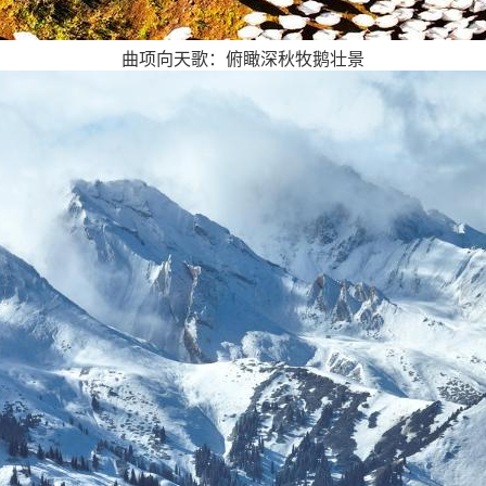
曲项向天歌：俯瞰深秋牧鹅壮景