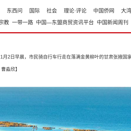
东西问
国际
社会
理论·评论
中国侨网
大
宗教
一带一路
中国—东盟商贸资讯平台
中国新闻周刊
年11月2日早晨，市民骑自行车行走在落满金黄柳叶的甘肃张掖
：曹淼欣】