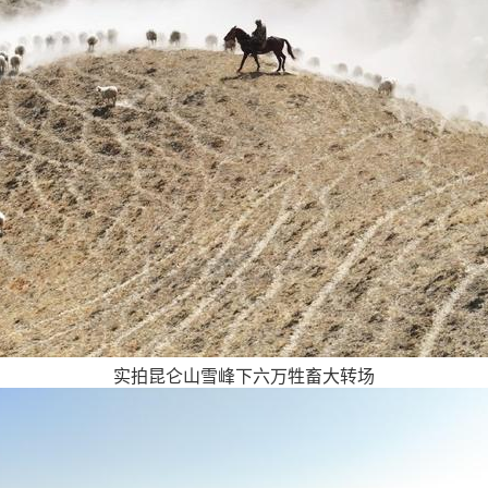
实拍昆仑山雪峰下六万牲畜大转场