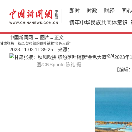
即时
时政
财经
同心
铸牢中华民族共同体意识
中国新闻网
→
图片
→正文
甘肃张掖：秋风吹拂 缤纷落叶铺就“金色大道”
2023-11-03 11:39:25 来源：
2
/
4
2023
图/CNSphoto 陈礼 摄
【编辑