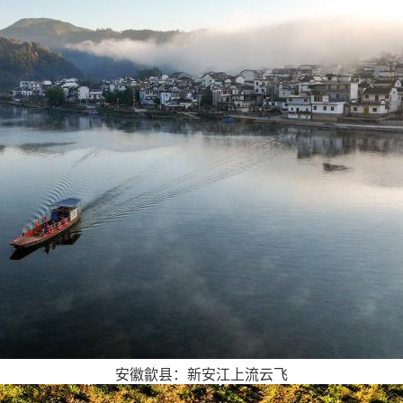
安徽歙县：新安江上流云飞