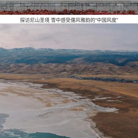
探访尼山圣境 雪中感受儒风雅韵的“中国风度”