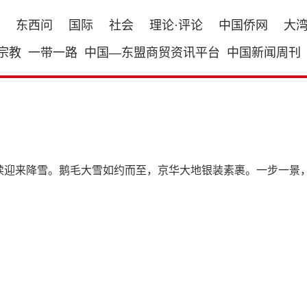
东西问
国际
社会
理论·评论
中国侨网
大
宗教
一带一路
中国—东盟商贸资讯平台
中国新闻周刊
继续迎来降雪。鹅毛大雪如约而至，京华大地银装素裹。一步一景