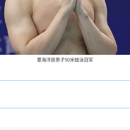
覃海洋获男子50米蛙泳冠军