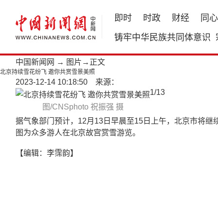
即时
时政
财经
同心
铸牢中华民族共同体意识
中国新闻网
→
图片
→正文
北京持续雪花纷飞 邀你共赏雪景美照
2023-12-14 10:18:50 来源：
1
/
13
图/CNSphoto 祝振强 摄
据气象部门预计，12月13日早晨至15日上午，北京市将
图为众多游人在北京故宫赏雪游览。
【编辑：李霈韵】